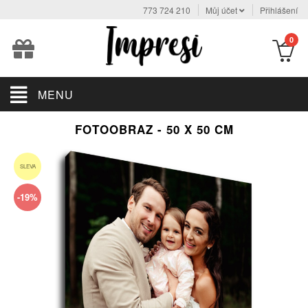
773 724 210
Můj účet
Přihlášení
0
MENU
FOTOOBRAZ - 50 X 50 CM
SLEVA
-19%