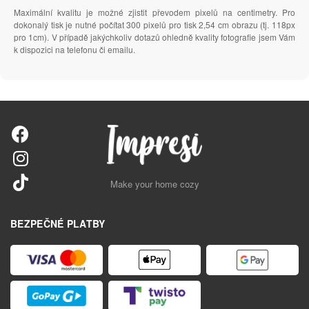
Maximální kvalitu je možné zjistit převodem pixelů na centimetry. Pro
dokonalý tisk je nutné počítat 300 pixelů pro tisk 2,54 cm obrazu (tj. 118px
pro 1cm). V případě jakýchkoliv dotazů ohledně kvality fotografie jsem Vám
k dispozici na telefonu či emailu.
Make your home cozy
BEZPEČNÉ PLATBY