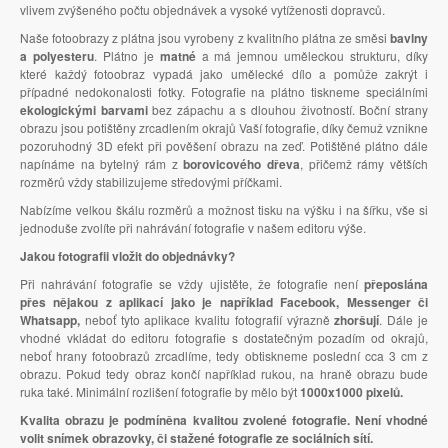
vlivem zvýšeného počtu objednávek a vysoké vytíženosti dopravců.
Naše fotoobrazy z plátna jsou vyrobeny z kvalitního plátna ze směsi
bavlny
a polyesteru
. Plátno je
matné
a má jemnou uměleckou strukturu, díky
které každý fotoobraz vypadá jako umělecké dílo a pomůže zakrýt i
případné nedokonalosti fotky. Fotografie na plátno tiskneme speciálními
ekologickými barvami
bez zápachu a s dlouhou životností. Boční strany
obrazu jsou potištěny zrcadlením okrajů Vaší fotografie, díky čemuž vznikne
pozoruhodný 3D efekt při pověšení obrazu na zeď. Potištěné plátno dále
napínáme na bytelný rám z
borovicového dřeva
, přičemž rámy větších
rozměrů vždy stabilizujeme středovými příčkami.
Nabízíme velkou škálu rozměrů a možnost tisku na výšku i na šířku, vše si
jednoduše zvolíte při nahrávání fotografie v našem editoru výše.
Jakou fotografii vložit do objednávky?
Při nahrávání fotografie se vždy ujistěte, že fotografie není
přeposlána
přes nějakou z aplikací jako je například Facebook, Messenger či
Whatsapp,
neboť tyto aplikace kvalitu fotografií výrazně
zhoršují
. Dále je
vhodné vkládat do editoru fotografie s dostatečným pozadím od okrajů,
neboť hrany fotoobrazů zrcadlíme, tedy obtiskneme poslední cca 3 cm z
obrazu. Pokud tedy obraz končí například rukou, na hraně obrazu bude
ruka také. Minimální rozlišení fotografie by mělo být
1000x1000 pixelů.
Kvalita obrazu je podmíněna kvalitou zvolené fotografie. Není vhodné
volit snímek obrazovky, či stažené fotografie ze sociálních sítí.