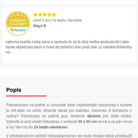
před 2 dny na webu Heureka
Maya B.
vyborna kvalita nizka cena a opravdu to za to stoji velika spokojenist i jako
darek objednala jsem a hned do driheho dne prisli dve uz natiskle fotoknihy
nic
Popis
Fotoobrazem na plátně si uchováte Vaše nejkrásnější vzpomínky a budete
je mít stále na očích. Sháníte dárek pro babičku, maminku či kohokoliv z
rodiny? Fotoobrazy na plátně jsou ideálním
dárkem
pro Vaše blízké.
Vytvořte si svůj vlastní fotoobraz o velikosti
50 x 50 cm
levně a za pár minut
a my Vám ho do
24 hodin odešleme
!
V předvánočním období listopad/prosinec se může dodací doba prodloužit