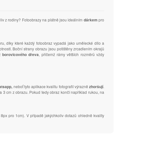
liv z rodiny? Fotoobrazy na plátně jsou ideálním
dárkem
pro
u, díky které každý fotoobraz vypadá jako umělecké dílo a
ností. Boční strany obrazu jsou potištěny zrcadlením okrajů
 z
borovicového dřeva
, přičemž rámy větších rozměrů vždy
atsapp,
neboť tyto aplikace kvalitu fotografií výrazně
zhoršují
.
ca 3 cm z obrazu. Pokud tedy obraz končí například rukou, na
118px pro 1cm). V případě jakýchkoliv dotazů ohledně kvality