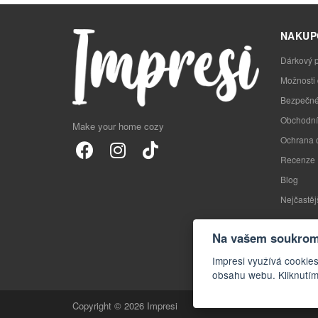
NAKUP
Dárkový 
Možnosti
Bezpečné
Obchodní
Make your home cozy
Ochrana 
Recenze
Blog
Nejčastěj
Na vašem soukromí
Impresi využívá cookies
obsahu webu. Kliknutím
Copyright © 2026 Impresi