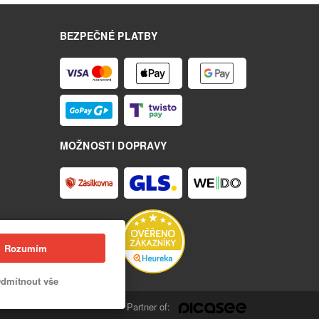
BEZPEČNÉ PLATBY
MOŽNOSTI DOPRAVY
Rozumím
dmítnout vše
Partner of: