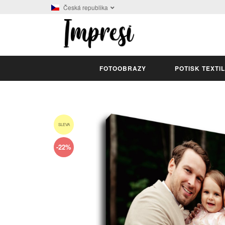
Česká republika
FOTOOBRAZY
POTISK TEXTI
SLEVA
-22%