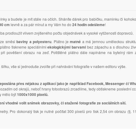
nky a budete je mít stále na očích. Sháníte dárek pro babičku, maminku či kohoko
 90 cm
levně a za pár minut a my Vám ho do
24 hodin odešleme
!
ba prodloužit vlivem zvýšeného počtu objednávek a vysoké vytíženosti dopravců.
a ze směsi
bavlny a polyesteru
. Plátno je
matné
a má jemnou uměleckou struktur
 plátno tiskneme speciálními
ekologickými barvami
bez zápachu a s dlouhou život
t při pověšení obrazu na zeď. Potištěné plátno dále napínáme na bytelný rám
ířku, vše si jednoduše zvolíte při nahrávání fotografie v našem editoru výše.
eposlána přes nějakou z aplikací jako je například Facebook, Messenger či Wh
pozadím od okrajů, neboť hrany fotoobrazů zrcadlíme, tedy obtiskneme poslední c
by mělo být
1000x1000 pixelů.
ní vhodné volit snímek obrazovky, či stažené fotografie ze sociálních sítí.
metry. Pro dokonalý tisk je nutné počítat 300 pixelů pro tisk 2,54 cm obrazu (tj. 