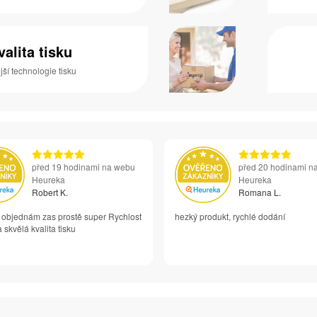
valita tisku
ší technologie tisku
před 19 hodinami na webu
před 20 hodinami n
Heureka
Heureka
Robert K.
Romana L.
i objednám zas prostě super Rychlost
hezký produkt, rychlé dodání
 skvělá kvalita tisku