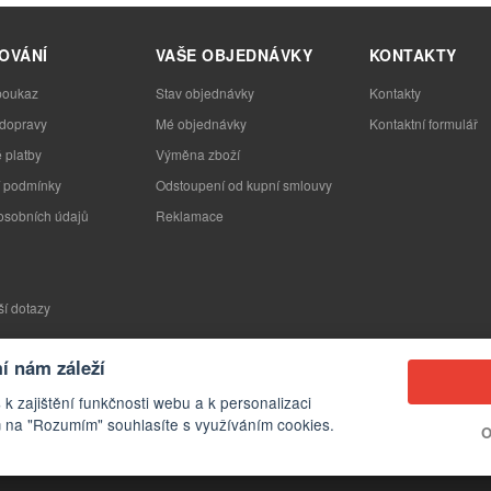
OVÁNÍ
VAŠE OBJEDNÁVKY
KONTAKTY
poukaz
Stav objednávky
Kontakty
 dopravy
Mé objednávky
Kontaktní formulář
 platby
Výměna zboží
 podmínky
Odstoupení od kupní smlouvy
osobních údajů
Reklamace
ší dotazy
 nám záleží
 k zajištění funkčnosti webu a k personalizaci
 na "Rozumím" souhlasíte s využíváním cookies.
O