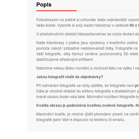
Popis
Fotoobrazem na plátně si uchováte Vaše nejkrásnější vzpomí
Vaše blízké. Vytvořte si svůj vlastní fotoobraz o velikosti
90 x
V předvánočním období listopad/prosinec se může dodací do
Naše fotoobrazy z plátna jsou vyrobeny z kvalitního plátn
pomůže zakrýt i případné nedokonalosti fotky. Fotografie na
Vaší fotografie, díky čemuž vznikne pozoruhodný 3D efek
stabilizujeme středovými příčkami.
Nabízíme velkou škálu rozměrů a možnost tisku na výšku i na š
Jakou fotografii vložit do objednávky?
Při nahrávání fotografie se vždy ujistěte, že fotografie není
př
Dále je vhodné vkládat do editoru fotografie s dostatečným 
hraně obrazu bude ruka také. Minimální rozlišení fotografie 
Kvalita obrazu je podmíněna kvalitou zvolené fotografie. Ne
Maximální kvalitu je možné zjistit převodem pixelů na centi
fotografie jsem Vám k dispozici na telefonu či emailu.