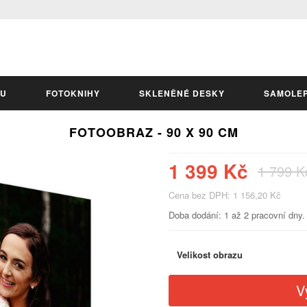
LU
FOTOKNIHY
SKLENĚNÉ DESKY
SAMOLE
FOTOOBRAZ - 90 X 90 CM
1 399 Kč
1 799 K
Cena bez DPH: 1 156,20 Kč
Doba dodání: 1 až 2 pracovní dny.
Velikost obrazu
V