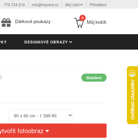
773 724 210
info@impresi.cz
Můj účet
Přihlášení
0
Dárkové poukazy
Můj košík
PKY
DESIGNOVÉ OBRAZY
č
Skladem
ytvořit fotoobraz