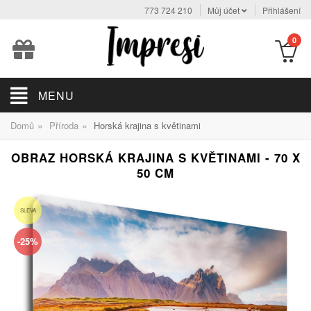
773 724 210
Můj účet
Přihlášení
0
MENU
»
»
Domů
Příroda
Horská krajina s květinami
OBRAZ HORSKÁ KRAJINA S KVĚTINAMI - 70 X
50 CM
SLEVA
-25%