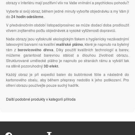
obrazy v interiéru mají pozitivní vliv na Vaše vnímání a psychickou pohodu?
Vyberte si svůj obraz, během jedné minuty vytvořte objednávku a my Vám ji
do
24 hodin odešleme
.
V předvánočním období listopad/prosinec se může dodací doba prodloužit
vlivem zvýšeného počtu objednávek a vysoké vytíženosti dopravců.
Naše obrazy jsou vytisknuté ekologickým tiskem s hygienicky nezávadnými
latexovými barvami na kvalitní
malířské plátno
, které je napnuto na bytelný
rám z
borovicového dřeva
. Díky použití kvalitních technologií a barev,
můžeme garantovat barevnou stálost a dlouhou životnost obrazu.
Strukturované umělecké plátno je napnuto po stranách rámu a vytváří tak
na stěně pozoruhodný
3D efekt
.
Každý obraz je při expedici balen do bublinkové fólie a následně do
kartonového obalu, aby během přepravy nedošlo k jeho poškození. Pro
otření obrazu používejte pouze suchý hadřík.
Další podobné produkty v kategorii příroda