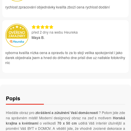
rychlost zpracování objednávky kvalita zboží cena rychlost dodání
před 2 dny na webu Heureka
Maya B.
vyborna kvalita nizka cena a opravdu to za to stoji velika spokojenist i jako
darek objednala jsem a hned do driheho dne prisli dve uz natiskle fotoknihy
nic
Popis
Hledáte obraz pro
zkrášlení a zútulnění Vaší domácnosti
? Potom jste zde
na správném místě! Moderní designový obraz na zeď s motivem
Horská
krajina s květinami
o velikosti
70 x 50 cm
udělá Váš interiér útulnější a
promění Váš BYT v DOMOV. A věděli jste, že vhodně zvolené dekorace a