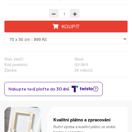
KOUPIT
Stav zboží:
Nové
Kód produktu:
00138-5
Záruka:
24 měsíců
Kvalitní plátno a zpracování
Ruční výroba a kvalitní plátno ze směsi
bavlny a polyesteru