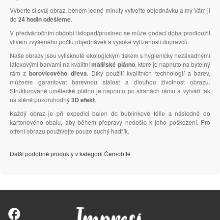
Vyberte si svůj obraz, během jedné minuty vytvořte objednávku a my Vám ji
do
24 hodin odešleme
.
V předvánočním období listopad/prosinec se může dodací doba prodloužit
vlivem zvýšeného počtu objednávek a vysoké vytíženosti dopravců.
Naše obrazy jsou vytisknuté ekologickým tiskem s hygienicky nezávadnými
latexovými barvami na kvalitní
malířské plátno
, které je napnuto na bytelný
rám z
borovicového dřeva
. Díky použití kvalitních technologií a barev,
můžeme garantovat barevnou stálost a dlouhou životnost obrazu.
Strukturované umělecké plátno je napnuto po stranách rámu a vytváří tak
na stěně pozoruhodný
3D efekt
.
Každý obraz je při expedici balen do bublinkové fólie a následně do
kartonového obalu, aby během přepravy nedošlo k jeho poškození. Pro
otření obrazu používejte pouze suchý hadřík.
Další podobné produkty v kategorii Černobílé