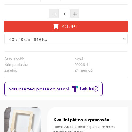
KOUPIT
Stav zboží:
Nové
Kód produktu:
00036-4
Záruka:
24 měsíců
Kvalitní plátno a zpracování
Ruční výroba a kvalitní plátno ze směsi
bavlny a polyesteru