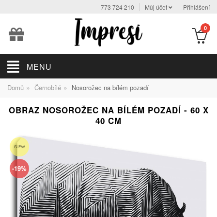
773 724 210
Můj účet
Přihlášení
0
MENU
»
»
Domů
Černobílé
Nosorožec na bílém pozadí
OBRAZ NOSOROŽEC NA BÍLÉM POZADÍ - 60 X
40 CM
SLEVA
-19%