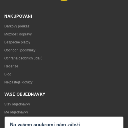
NAKUPOVÁNÍ
Dárkový poukaz
Možnosti dopravy
Bezpečné platby
Obchodní podmínky
Ochrana osobních údajů
Recenze
Blog
Nejčastější dotazy
VAŠE OBJEDNÁVKY
Stav objednávky
Mé objednávky
Výměna zboží
Na vašem soukromí nám záleží
Odstoupení od kupní smlouvy