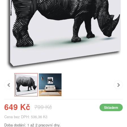
649 Kč
799 Kč
Skladem
Cena bez DPH: 536,36 Kč
Doba dodání: 1 až 2 pracovní dny.