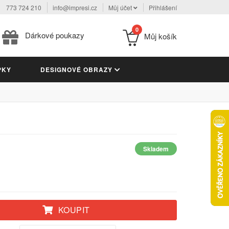
773 724 210
info@impresi.cz
Můj účet
Přihlášení
0
Dárkové poukazy
Můj košík
PKY
DESIGNOVÉ OBRAZY
Skladem
KOUPIT