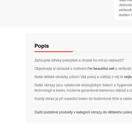
Jednodu
velikosti
dodání V
Popis
Zařizujete dětský pokojíček a chcete ho mít co nejhezčí?
Objednejte si obrázek s motivem
I'm beautiful owl
o velikosti
Naše dětské obrázky zútulní Váš pokoj a udělají z něj to
nejk
Naše obrazy jsou vytisknuté ekologickým tiskem s hygienick
technologií a barev, můžeme garantovat barevnou stálost a 
Každý obraz je při expedici balen do bublinkové fólie a nás
Další podobné produkty v kategorii obrazy do dětského poko