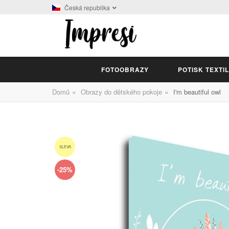
Česká republika
FOTOOBRAZY
POTISK TEXTI
»
»
Domů
Obrazy do dětského pokoje
I'm beautiful owl
SLEVA
-25%