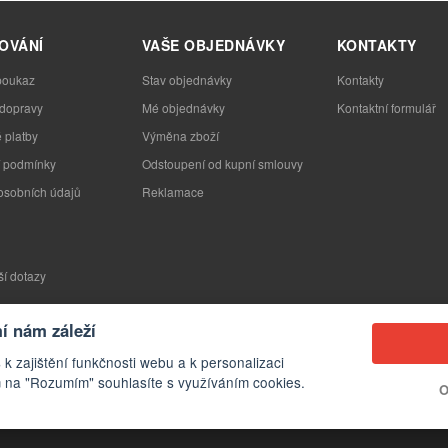
OVÁNÍ
VAŠE OBJEDNÁVKY
KONTAKTY
poukaz
Stav objednávky
Kontakty
 dopravy
Mé objednávky
Kontaktní formulář
 platby
Výměna zboží
 podmínky
Odstoupení od kupní smlouvy
osobních údajů
Reklamace
ší dotazy
 nám záleží
 k zajištění funkčnosti webu a k personalizaci
 na "Rozumím" souhlasíte s využíváním cookies.
O