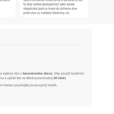
to stoji velika spokojenist i jako darek
objednala jsem a hned do driheho dne
prisli dve uz natiskle fotoknihy nic
na bytelný rám z
borovicového dřeva
. Díky použití kvalitních
ámu a vytváří tak na stěně pozoruhodný
3D efekt
.
ení obrazu používejte pouze suchý hadřík.