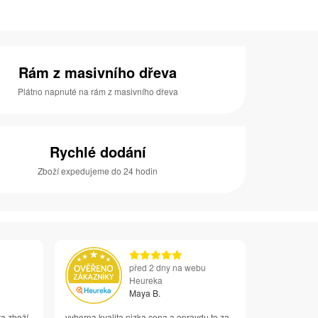
Rám z masivního dřeva
Plátno napnuté na rám z masivního dřeva
Rychlé dodání
Zboží expedujeme do 24 hodin
před 2 dny na webu
Heureka
Maya B.
ta zboží
vyborna kvalita nizka cena a opravdu to za