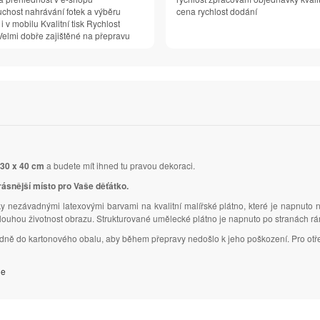
chost nahrávání fotek a výběru
cena rychlost dodání
 i v mobilu Kvalitní tisk Rychlost
elmi dobře zajištěné na přepravu
30 x 40 cm
a budete mít ihned tu pravou dekoraci.
rásnější místo pro Vaše děťátko.
y nezávadnými latexovými barvami na kvalitní malířské plátno, které je napnuto 
dlouhou životnost obrazu. Strukturované umělecké plátno je napnuto po stranách r
ledně do kartonového obalu, aby během přepravy nedošlo k jeho poškození. Pro otř
je