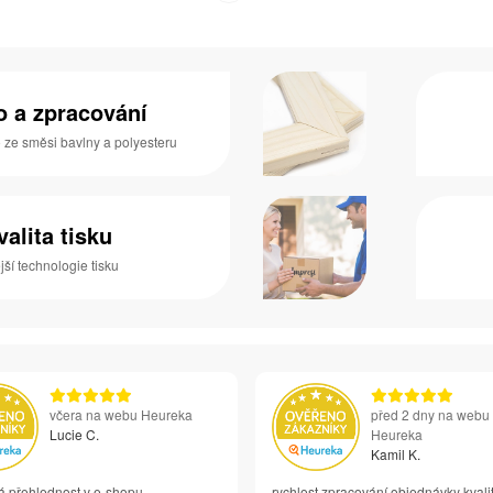
no a zpracování
o ze směsi bavlny a polyesteru
valita tisku
ší technologie tisku
včera na webu Heureka
před 2 dny na webu
Lucie C.
Heureka
Kamil K.
á přehlednost v e-shopu
rychlost zpracování objednávky kvali