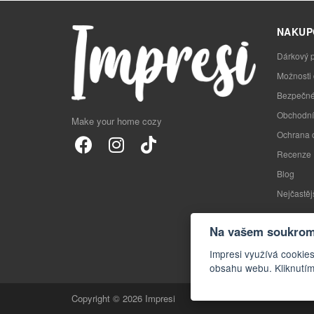
NAKUP
Dárkový 
Možnosti
Bezpečné
Obchodní
Make your home cozy
Ochrana 
Recenze
Blog
Nejčastěj
Na vašem soukromí
Impresi využívá cookies
obsahu webu. Kliknutím
Copyright © 2026 Impresi