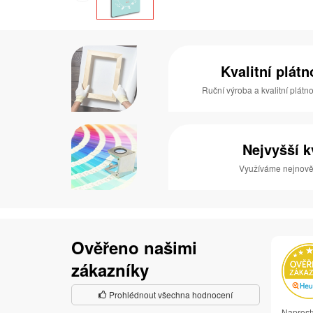
Kvalitní plát
Ruční výroba a kvalitní plátn
Nejvyšší k
Využíváme nejnověj
Ověřeno našimi
zákazníky
Prohlédnout všechna hodnocení
Naprost