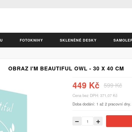
LU
FOTOKNIHY
SKLENĚNÉ DESKY
SAMOLE
OBRAZ I'M BEAUTIFUL OWL - 30 X 40 CM
449 Kč
599 Kč
Cena bez DPH: 371,07 Kč
Doba dodání: 1 až 2 pracovní dny.