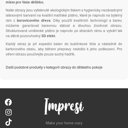
místo pro Vaše děťátko.
Naše obrazy jsou vytisknuté ekologickým tiskem s hygienicky nezávadnými
latexovými barvami na kvalitní malířské plátno, které je napnuto na bytelný
rám z
borovicového dřeva
. Díky použití kvalitních technologií a barev,
můžeme garantovat barevnou stálost a dlouhou životnost obrazu.
Strukturované umělecké plátno je napnuto po stranách rámu a vytváří tak
na stěně pozoruhodný
3D efekt
.
Každý obraz je při expedici balen do bublinkové fólie a následně do
kartonového obalu, aby během přepravy nedošlo k jeho poškození. Pro
otření obrazu používejte pouze suchý hadřík.
Další podobné produkty v kategorii obrazy do dětského pokoje
Make your home cozy