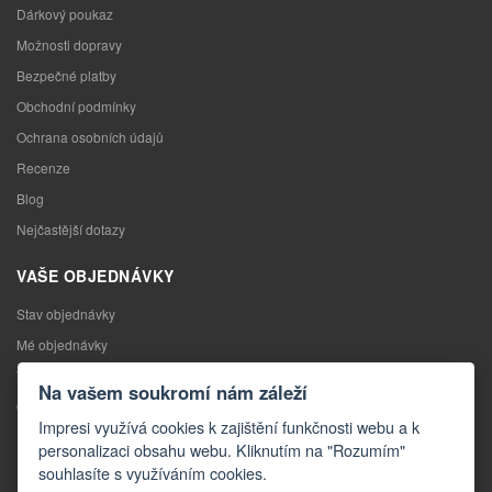
Dárkový poukaz
Možnosti dopravy
Bezpečné platby
Obchodní podmínky
Ochrana osobních údajů
Recenze
Blog
Nejčastější dotazy
VAŠE OBJEDNÁVKY
Stav objednávky
Mé objednávky
Výměna zboží
Na vašem soukromí nám záleží
Odstoupení od kupní smlouvy
Impresi využívá cookies k zajištění funkčnosti webu a k
Reklamace
personalizaci obsahu webu. Kliknutím na "Rozumím"
souhlasíte s využíváním cookies.
KONTAKTY