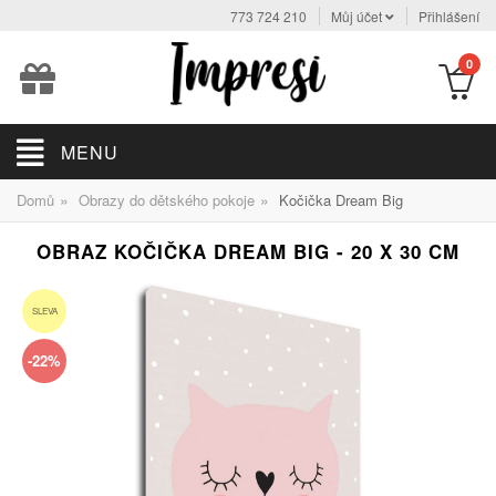
773 724 210
Můj účet
Přihlášení
0
MENU
»
»
Domů
Obrazy do dětského pokoje
Kočička Dream Big
OBRAZ KOČIČKA DREAM BIG - 20 X 30 CM
SLEVA
-22%