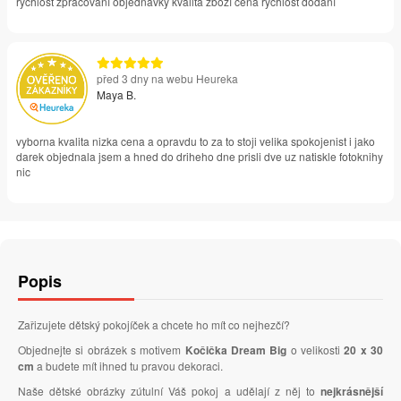
rychlost zpracování objednávky kvalita zboží cena rychlost dodání
před 3 dny na webu Heureka
Maya B.
vyborna kvalita nizka cena a opravdu to za to stoji velika spokojenist i jako
darek objednala jsem a hned do driheho dne prisli dve uz natiskle fotoknihy
nic
Popis
Zařizujete dětský pokojíček a chcete ho mít co nejhezčí?
Objednejte si obrázek s motivem
Kočička Dream Big
o velikosti
20 x 30
cm
a budete mít ihned tu pravou dekoraci.
Naše dětské obrázky zútulní Váš pokoj a udělají z něj to
nejkrásnější