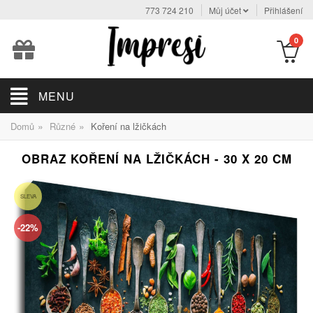
773 724 210
Můj účet
Přihlášení
0
MENU
»
»
Domů
Různé
Koření na lžičkách
OBRAZ KOŘENÍ NA LŽIČKÁCH - 30 X 20 CM
SLEVA
-22%