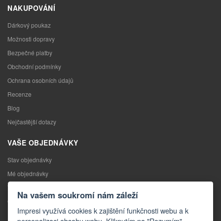
NAKUPOVÁNÍ
Dárkový poukaz
Možnosti dopravy
Bezpečné platby
Obchodní podmínky
Ochrana osobních údajů
Recenze
Blog
Nejčastější dotazy
VAŠE OBJEDNÁVKY
Stav objednávky
Mé objednávky
Výměna zboží
Na vašem soukromí nám záleží
Odstoupení od kupní smlouvy
Impresi využívá cookies k zajištění funkčnosti webu a k
Reklamace
personalizaci obsahu webu. Kliknutím na "Rozumím"