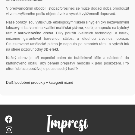
V předvánočním období listopad/prosinec se může dodací doba prodloužit
vlivem zvýšeného počtu objednávek a vysoké vytíženosti dopravců.
Naše obrazy jsou vytisknuté ekologickým tiskem s hygienicky nezávadnými
latexovými barvami na kvalitní
malířské plátno
, které je napnuto na bytelný
rám z
borovicového dřeva
. Díky použití kvalitních technologií a barev,
můžeme garantovat barevnou stálost a dlouhou životnost obrazu.
Strukturované umělecké plátno je napnuto po stranách rámu a vytváří tak
na stěně pozoruhodný
3D efekt
.
Každý obraz je při expedici balen do bublinkové fólie a následně do
kartonového obalu, aby během přepravy nedošlo k jeho poškození. Pro
otření obrazu používejte pouze suchý hadřík.
Další podobné produkty v kategorii různé