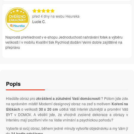
před 4 dny na webu Heureka
Lucie C.
Naprostá přehlednost v e-shopu Jednoduchost nahrávání fotek a výběru
velikosti i v mobilu Kvalitní tisk Rychlost dodání Velmi dobře zajištěné na
přepravu
Popis
Hledáte obraz pro
zkrášlení a zútulnění Vaší domácnosti
? Potom jste zde
na správném místě! Moderní designový obraz na zeď s motivem
Koření na
lžičkách
o velikosti
30 x 20 cm
udělá Váš interiér útulnější a promění Váš
BYT v DOMOV. A věděli jste, že vhodně zvolené dekorace a obrazy v
interiéru mají pozitivní vliv na Vaše vnímání a psychickou pohodu?
Vyberte si svůj obraz, během jedné minuty vytvořte objednávku a my Vám ji
do
24 hodin odešleme
.