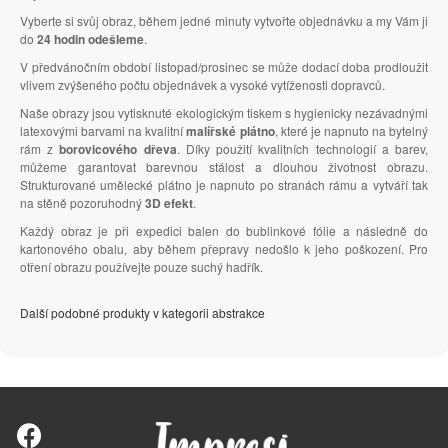
Vyberte si svůj obraz, během jedné minuty vytvořte objednávku a my Vám ji
do
24 hodin odešleme
.
V předvánočním období listopad/prosinec se může dodací doba prodloužit
vlivem zvýšeného počtu objednávek a vysoké vytíženosti dopravců.
Naše obrazy jsou vytisknuté ekologickým tiskem s hygienicky nezávadnými
latexovými barvami na kvalitní
malířské plátno
, které je napnuto na bytelný
rám z
borovicového dřeva
. Díky použití kvalitních technologií a barev,
můžeme garantovat barevnou stálost a dlouhou životnost obrazu.
Strukturované umělecké plátno je napnuto po stranách rámu a vytváří tak
na stěně pozoruhodný
3D efekt
.
Každý obraz je při expedici balen do bublinkové fólie a následně do
kartonového obalu, aby během přepravy nedošlo k jeho poškození. Pro
otření obrazu používejte pouze suchý hadřík.
Další podobné produkty v kategorii abstrakce