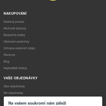
NAKUPOVÁNÍ
Dárkový poukaz
Možnosti dopravy
Bezpečné platby
Obchodní podmínky
Ochrana osobních údajů
Recenze
Blog
Nejčastější dotazy
VAŠE OBJEDNÁVKY
Stav objednávky
Mé objednávky
Výměna zboží
Na vašem soukromí nám záleží
Odstoupení od kupní smlouvy