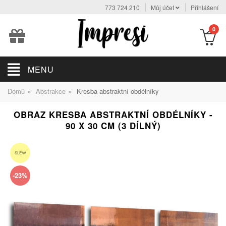
773 724 210
Můj účet
Přihlášení
0
MENU
»
»
Domů
Abstrakce
Kresba abstraktní obdélníky
OBRAZ KRESBA ABSTRAKTNÍ OBDÉLNÍKY -
90 X 30 CM (3 DÍLNÝ)
SLEVA
-23%