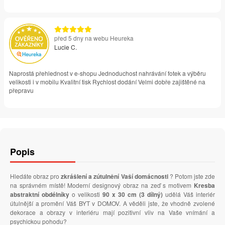
před 5 dny na webu Heureka
Lucie C.
Naprostá přehlednost v e-shopu Jednoduchost nahrávání fotek a výběru
velikosti i v mobilu Kvalitní tisk Rychlost dodání Velmi dobře zajištěné na
přepravu
Popis
Hledáte obraz pro
zkrášlení a zútulnění Vaší domácnosti
? Potom jste zde
na správném místě! Moderní designový obraz na zeď s motivem
Kresba
abstraktní obdélníky
o velikosti
90 x 30 cm (3 dílný)
udělá Váš interiér
útulnější a promění Váš BYT v DOMOV. A věděli jste, že vhodně zvolené
dekorace a obrazy v interiéru mají pozitivní vliv na Vaše vnímání a
psychickou pohodu?