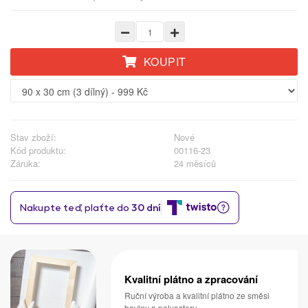
KOUPIT
Stav zboží:
Nové
Kód produktu:
00116-23
Záruka:
24 měsíců
Kvalitní plátno a zpracování
Ruční výroba a kvalitní plátno ze směsi
bavlny a polyesteru