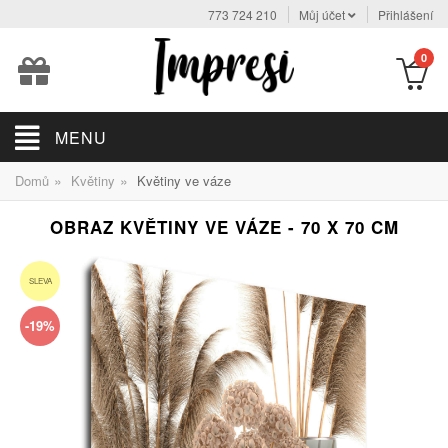
773 724 210
Můj účet
Přihlášení
0
MENU
»
»
Domů
Květiny
Květiny ve váze
OBRAZ KVĚTINY VE VÁZE - 70 X 70 CM
SLEVA
-19%