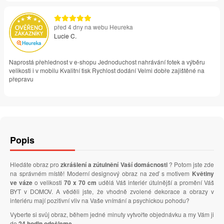
před 4 dny na webu Heureka
Lucie C.
Naprostá přehlednost v e-shopu Jednoduchost nahrávání fotek a výběru
velikosti i v mobilu Kvalitní tisk Rychlost dodání Velmi dobře zajištěné na
přepravu
Popis
Hledáte obraz pro
zkrášlení a zútulnění Vaší domácnosti
? Potom jste zde
na správném místě! Moderní designový obraz na zeď s motivem
Květiny
ve váze
o velikosti
70 x 70 cm
udělá Váš interiér útulnější a promění Váš
BYT v DOMOV. A věděli jste, že vhodně zvolené dekorace a obrazy v
interiéru mají pozitivní vliv na Vaše vnímání a psychickou pohodu?
Vyberte si svůj obraz, během jedné minuty vytvořte objednávku a my Vám ji
do
24 hodin odešleme
.