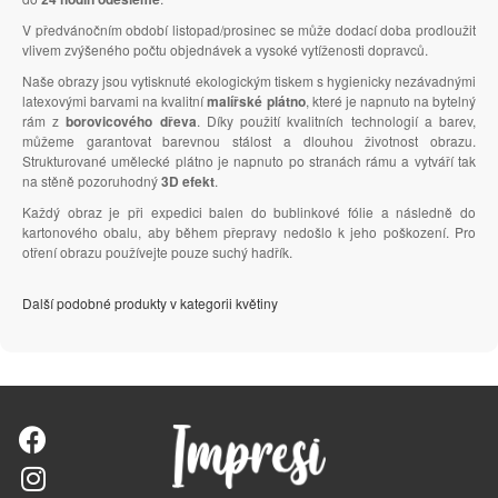
V předvánočním období listopad/prosinec se může dodací doba prodloužit
vlivem zvýšeného počtu objednávek a vysoké vytíženosti dopravců.
Naše obrazy jsou vytisknuté ekologickým tiskem s hygienicky nezávadnými
latexovými barvami na kvalitní
malířské plátno
, které je napnuto na bytelný
rám z
borovicového dřeva
. Díky použití kvalitních technologií a barev,
můžeme garantovat barevnou stálost a dlouhou životnost obrazu.
Strukturované umělecké plátno je napnuto po stranách rámu a vytváří tak
na stěně pozoruhodný
3D efekt
.
Každý obraz je při expedici balen do bublinkové fólie a následně do
kartonového obalu, aby během přepravy nedošlo k jeho poškození. Pro
otření obrazu používejte pouze suchý hadřík.
Další podobné produkty v kategorii květiny