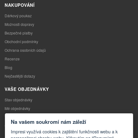
NAKUPOVÁNÍ
Dárkový poukaz
Možnosti dopravy
Bezpečné platby
Obchodní podmínky
Ochrana osobních údajů
Recenze
Blog
Nejčastější dotazy
VAŠE OBJEDNÁVKY
Stav objednávky
Mé objednávky
Výměna zboží
Na vašem soukromí nám záleží
Odstoupení od kupní smlouvy
Impresi využívá cookies k zajištění funkčnosti webu a k
Reklamace
personalizaci obsahu webu. Kliknutím na "Rozumím"