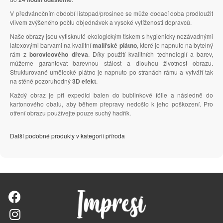
V předvánočním období listopad/prosinec se může dodací doba prodloužit
vlivem zvýšeného počtu objednávek a vysoké vytíženosti dopravců.
Naše obrazy jsou vytisknuté ekologickým tiskem s hygienicky nezávadnými
latexovými barvami na kvalitní
malířské plátno
, které je napnuto na bytelný
rám z
borovicového dřeva
. Díky použití kvalitních technologií a barev,
můžeme garantovat barevnou stálost a dlouhou životnost obrazu.
Strukturované umělecké plátno je napnuto po stranách rámu a vytváří tak
na stěně pozoruhodný
3D efekt
.
Každý obraz je při expedici balen do bublinkové fólie a následně do
kartonového obalu, aby během přepravy nedošlo k jeho poškození. Pro
otření obrazu používejte pouze suchý hadřík.
Další podobné produkty v kategorii příroda