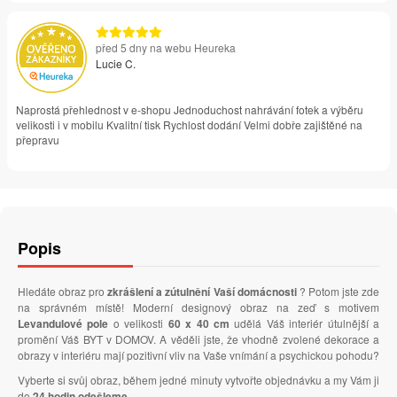
před 5 dny na webu Heureka
Lucie C.
Naprostá přehlednost v e-shopu Jednoduchost nahrávání fotek a výběru
velikosti i v mobilu Kvalitní tisk Rychlost dodání Velmi dobře zajištěné na
přepravu
Popis
Hledáte obraz pro
zkrášlení a zútulnění Vaší domácnosti
? Potom jste zde
na správném místě! Moderní designový obraz na zeď s motivem
Levandulové pole
o velikosti
60 x 40 cm
udělá Váš interiér útulnější a
promění Váš BYT v DOMOV. A věděli jste, že vhodně zvolené dekorace a
obrazy v interiéru mají pozitivní vliv na Vaše vnímání a psychickou pohodu?
Vyberte si svůj obraz, během jedné minuty vytvořte objednávku a my Vám ji
do
24 hodin odešleme
.