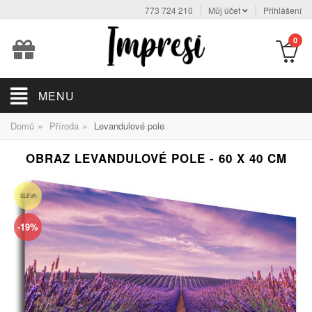
773 724 210
Můj účet
Přihlášení
0
MENU
»
»
Domů
Příroda
Levandulové pole
OBRAZ LEVANDULOVÉ POLE - 60 X 40 CM
SLEVA
-19%