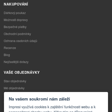
NAKUPOVÁNÍ
Dárkový poukaz
Možnosti dopravy
Bezpečné platby
Obchodní podmínky
Ochrana osobních údajů
Recenze
Blog
Nejčastější dotazy
VAŠE OBJEDNÁVKY
Stav objednávky
Mé objednávky
Výměna zboží
Na vašem soukromí nám záleží
Odstoupení od kupní smlouvy
Impresi využívá cookies k zajištění funkčnosti webu a k
Reklamace
personalizaci obsahu webu. Kliknutím na "Rozumím"