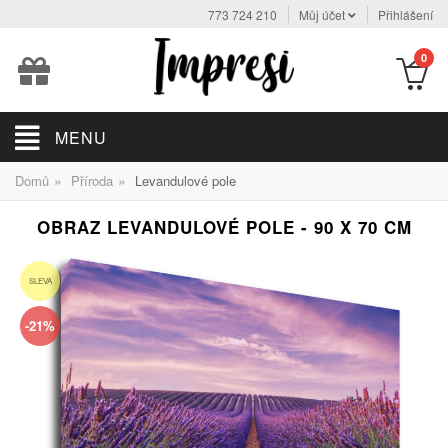
773 724 210
Můj účet
Přihlášení
0
MENU
»
»
Domů
Příroda
Levandulové pole
OBRAZ LEVANDULOVÉ POLE - 90 X 70 CM
SLEVA
-21%