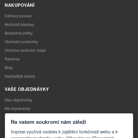
NAKUPOVÁNÍ
Dárkový poukaz
Možnosti dopravy
Bezpečné platby
Obchodní podmínky
Ochrana osobních údajů
Recenze
Blog
Nejčastější dotazy
VAŠE OBJEDNÁVKY
Stav objednávky
Mé objednávky
Výměna zboží
Na vašem soukromí nám záleží
Odstoupení od kupní smlouvy
Impresi využívá cookies k zajištění funkčnosti webu a k
Reklamace
personalizaci obsahu webu. Kliknutím na "Rozumím"