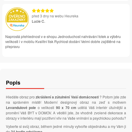
před 3 dny na webu Heureka
Lucie C.
Naprostá přehlednost v e-shopu Jednoduchost nahrávání fotek a výběru
velikosti i v mobilu Kvalitní tisk Rychlost dodání Velmi dobře zajištěné na
přepravu
Popis
Hledáte obraz pro
zkrášlení a zútulnění Vaší domácnosti
? Potom jste zde
na správném místě! Moderní designový obraz na zeď s motivem
Levandulové pole
o velikosti
90 x 70 cm
udělá Váš interiér útulnější a
promění Váš BYT v DOMOV. A věděli jste, že vhodně zvolené dekorace a
obrazy v interiéru mají pozitivní vliv na Vaše vnímání a psychickou pohodu?
Vyberte si svůj obraz, během jedné minuty vytvořte objednávku a my Vám ji
do
24 hodin odešleme
.