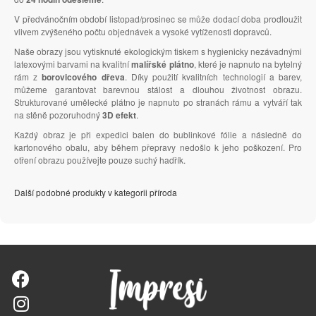
V předvánočním období listopad/prosinec se může dodací doba prodloužit
vlivem zvýšeného počtu objednávek a vysoké vytíženosti dopravců.
Naše obrazy jsou vytisknuté ekologickým tiskem s hygienicky nezávadnými
latexovými barvami na kvalitní
malířské plátno
, které je napnuto na bytelný
rám z
borovicového dřeva
. Díky použití kvalitních technologií a barev,
můžeme garantovat barevnou stálost a dlouhou životnost obrazu.
Strukturované umělecké plátno je napnuto po stranách rámu a vytváří tak
na stěně pozoruhodný
3D efekt
.
Každý obraz je při expedici balen do bublinkové fólie a následně do
kartonového obalu, aby během přepravy nedošlo k jeho poškození. Pro
otření obrazu používejte pouze suchý hadřík.
Další podobné produkty v kategorii příroda