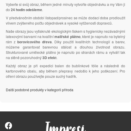
Vyberte si svůj obraz, během jedné minuty vytvořte objednávku a my Vám ji
do
24 hodin odešleme
.
V předvánočním období listopad/prosinec se může dodací doba prodloužit
vlivem zvýšeného počtu objednávek a vysoké vytíženosti dopravců.
Naše obrazy jsou vytisknuté ekologickým tiskem s hygienicky nezávadnými
latexovými barvami na kvalitní
malířské plátno
, které je napnuto na bytelný
rám z
borovicového dřeva
. Díky použití kvalitních technologií a barev,
můžeme garantovat barevnou stálost a dlouhou životnost obrazu.
Strukturované umělecké plátno je napnuto po stranách rámu a vytváří tak
na stěně pozoruhodný
3D efekt
.
Každý obraz je při expedici balen do bublinkové fólie a následně do
kartonového obalu, aby během přepravy nedošlo k jeho poškození. Pro
otření obrazu používejte pouze suchý hadřík.
Další podobné produkty v kategorii příroda