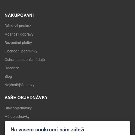
NAKUPOVÁNÍ
Dárkový poukaz
Možnosti dopravy
Bezpečné platby
Obchodní podmínky
Ochrana osobních údajů
Recenze
Blog
Nejčastější dotazy
VAŠE OBJEDNÁVKY
Stav objednávky
Mé objednávky
Výměna zboží
Na vašem soukromí nám záleží
Odstoupení od kupní smlouvy