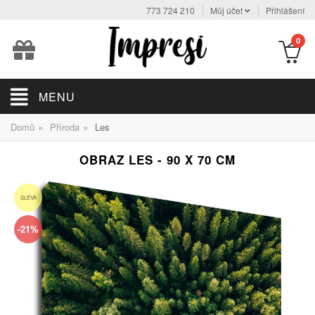
773 724 210
Můj účet
Přihlášení
0
MENU
»
»
Domů
Příroda
Les
OBRAZ LES - 90 X 70 CM
SLEVA
-21%