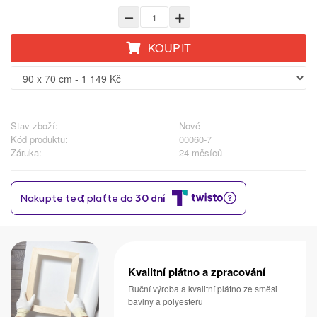
KOUPIT
Stav zboží:
Nové
Kód produktu:
00060-7
Záruka:
24 měsíců
Kvalitní plátno a zpracování
Ruční výroba a kvalitní plátno ze směsi
bavlny a polyesteru