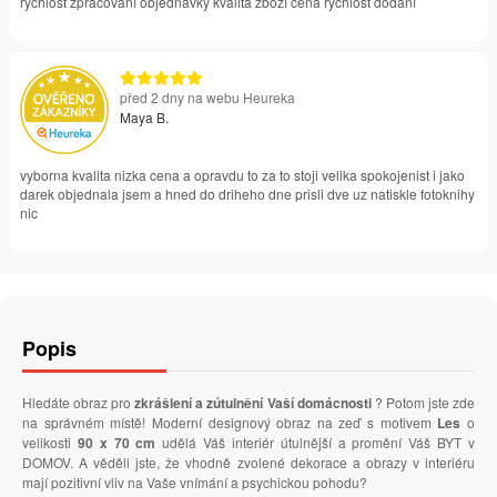
rychlost zpracování objednávky kvalita zboží cena rychlost dodání
před 2 dny na webu Heureka
Maya B.
vyborna kvalita nizka cena a opravdu to za to stoji velika spokojenist i jako
darek objednala jsem a hned do driheho dne prisli dve uz natiskle fotoknihy
nic
Popis
Hledáte obraz pro
zkrášlení a zútulnění Vaší domácnosti
? Potom jste zde
na správném místě! Moderní designový obraz na zeď s motivem
Les
o
velikosti
90 x 70 cm
udělá Váš interiér útulnější a promění Váš BYT v
DOMOV. A věděli jste, že vhodně zvolené dekorace a obrazy v interiéru
mají pozitivní vliv na Vaše vnímání a psychickou pohodu?