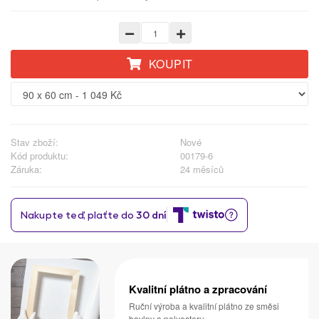
KOUPIT
Stav zboží:
Nové
Kód produktu:
00179-6
Záruka:
24 měsíců
Kvalitní plátno a zpracování
Ruční výroba a kvalitní plátno ze směsi
bavlny a polyesteru