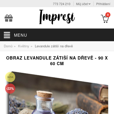
773 724 210
Můj účet
Přihlášení
0
MENU
»
»
Domů
Květiny
Levandule zátiší na dřevě
OBRAZ LEVANDULE ZÁTIŠÍ NA DŘEVĚ - 90 X
60 CM
SLEVA
-22%