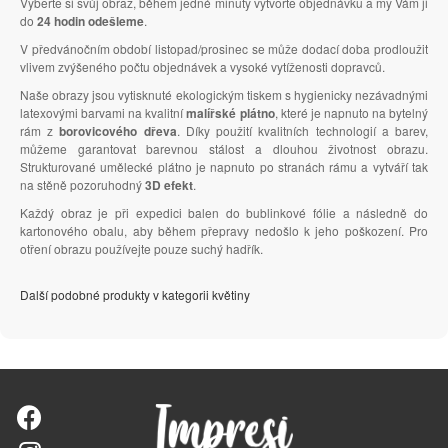
Vyberte si svůj obraz, během jedné minuty vytvořte objednávku a my Vám ji
do
24 hodin odešleme
.
V předvánočním období listopad/prosinec se může dodací doba prodloužit
vlivem zvýšeného počtu objednávek a vysoké vytíženosti dopravců.
Naše obrazy jsou vytisknuté ekologickým tiskem s hygienicky nezávadnými
latexovými barvami na kvalitní
malířské plátno
, které je napnuto na bytelný
rám z
borovicového dřeva
. Díky použití kvalitních technologií a barev,
můžeme garantovat barevnou stálost a dlouhou životnost obrazu.
Strukturované umělecké plátno je napnuto po stranách rámu a vytváří tak
na stěně pozoruhodný
3D efekt
.
Každý obraz je při expedici balen do bublinkové fólie a následně do
kartonového obalu, aby během přepravy nedošlo k jeho poškození. Pro
otření obrazu používejte pouze suchý hadřík.
Další podobné produkty v kategorii květiny