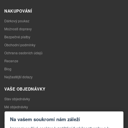
NAKUPOVÁNÍ
Dárkový poukaz
Možnosti dopravy
Bezpečné platby
Obchodní podmínky
Ochrana osobních údajů
Recenze
Blog
Nejčastější dotazy
VAŠE OBJEDNÁVKY
Stav objednávky
Mé objednávky
Výměna zboží
Na vašem soukromí nám záleží
Odstoupení od kupní smlouvy