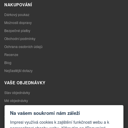
NAKUPOVÁNÍ
Dárkový poukaz
Možnosti dopravy
Bezpečné platby
Obchodní podmínky
Ochrana osobních údajů
Recenze
Blog
Nejčastější dotazy
VAŠE OBJEDNÁVKY
Stav objednávky
Mé objednávky
Výměna zboží
Na vašem soukromí nám záleží
Odstoupení od kupní smlouvy
Impresi využívá cookies k zajištění funkčnosti webu a k
Reklamace
personalizaci obsahu webu. Kliknutím na "Rozumím"