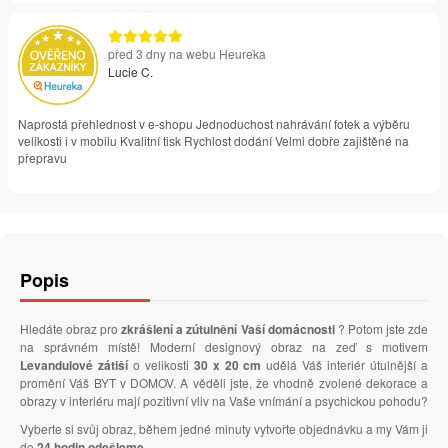
před 3 dny na webu Heureka
Lucie C.
Naprostá přehlednost v e-shopu Jednoduchost nahrávání fotek a výběru
velikosti i v mobilu Kvalitní tisk Rychlost dodání Velmi dobře zajištěné na
přepravu
Popis
Hledáte obraz pro
zkrášlení a zútulnění Vaší domácnosti
? Potom jste zde
na správném místě! Moderní designový obraz na zeď s motivem
Levandulové zátiší
o velikosti
30 x 20 cm
udělá Váš interiér útulnější a
promění Váš BYT v DOMOV. A věděli jste, že vhodně zvolené dekorace a
obrazy v interiéru mají pozitivní vliv na Vaše vnímání a psychickou pohodu?
Vyberte si svůj obraz, během jedné minuty vytvořte objednávku a my Vám ji
do
24 hodin odešleme
.