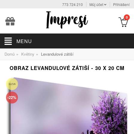
773 724 210
Můj účet
Přihlášení
0
MENU
»
»
Domů
Květiny
Levandulové zátiší
OBRAZ LEVANDULOVÉ ZÁTIŠÍ - 30 X 20 CM
SLEVA
-22%