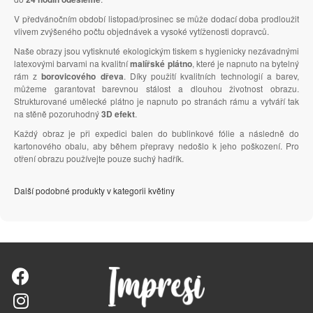
V předvánočním období listopad/prosinec se může dodací doba prodloužit
vlivem zvýšeného počtu objednávek a vysoké vytíženosti dopravců.
Naše obrazy jsou vytisknuté ekologickým tiskem s hygienicky nezávadnými
latexovými barvami na kvalitní
malířské plátno
, které je napnuto na bytelný
rám z
borovicového dřeva
. Díky použití kvalitních technologií a barev,
můžeme garantovat barevnou stálost a dlouhou životnost obrazu.
Strukturované umělecké plátno je napnuto po stranách rámu a vytváří tak
na stěně pozoruhodný
3D efekt
.
Každý obraz je při expedici balen do bublinkové fólie a následně do
kartonového obalu, aby během přepravy nedošlo k jeho poškození. Pro
otření obrazu používejte pouze suchý hadřík.
Další podobné produkty v kategorii květiny