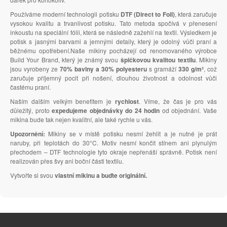
Používáme moderní technologii potisku
DTF (Direct to Foil)
, která zaručuje
vysokou kvalitu a trvanlivost potisku. Tato metoda spočívá v přenesení
inkoustu na speciální fólii, která se následně zažehlí na textil. Výsledkem je
potisk s jasnými barvami a jemnými detaily, který je odolný vůči praní a
běžnému opotřebení.Naše mikiny pocházejí od renomovaného výrobce
Build Your Brand, který je známý svou
špičkovou kvalitou textilu
. Mikiny
jsou vyrobeny ze
70% bavlny a 30% polyesteru
s gramáží
330 g/m²
, což
zaručuje příjemný pocit při nošení, dlouhou životnost a odolnost vůči
častému praní.
Naším dalším velkým benefitem je
rychlost
. Víme, že čas je pro vás
důležitý, proto
expedujeme objednávky do 24 hodin
od objednání. Vaše
mikina bude tak nejen kvalitní, ale také rychle u vás.
Upozornění:
Mikiny se v místě potisku nesmí žehlit a je nutné je prát
naruby, při teplotách do 30°C. Motiv nesmí končit stínem ani plynulým
přechodem – DTF technologie tyto okraje nepřenáší správně. Potisk není
realizován přes švy ani boční části textilu.
Vytvořte si svou
vlastní mikinu a buďte originální.