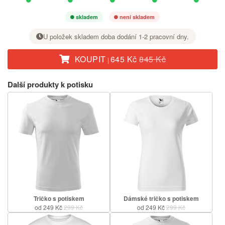
skladem
není skladem
U položek skladem doba dodání 1-2 pracovní dny.
KOUPIT
645 Kč
845 Kč
|
U požadované velikosti nastavte tlačítkem + počet kusů.
Další produkty k potisku
Tričko s potiskem
Dámské tričko s potiskem
od 249 Kč
299 Kč
od 249 Kč
299 Kč