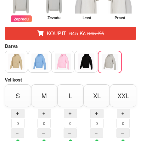
Zezadu
Levá
Pravá
Zepředu
KOUPIT
645 Kč
845 Kč
|
Barva
Velikost
S
M
L
XL
XXL