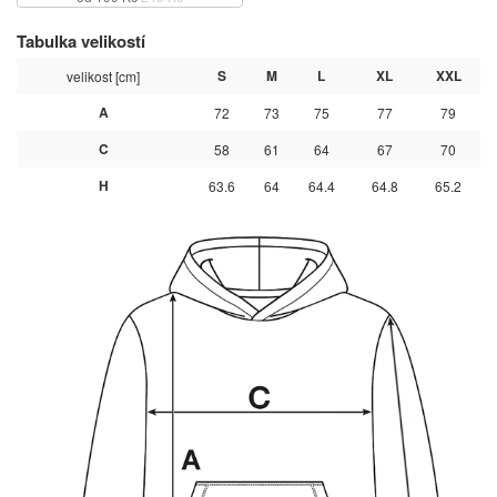
Tabulka velikostí
S
M
L
XL
XXL
velikost [cm]
A
72
73
75
77
79
C
58
61
64
67
70
H
63.6
64
64.4
64.8
65.2