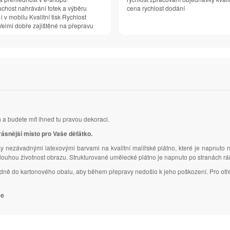
chost nahrávání fotek a výběru
cena rychlost dodání
 i v mobilu Kvalitní tisk Rychlost
elmi dobře zajištěné na přepravu
m
a budete mít ihned tu pravou dekoraci.
rásnější místo pro Vaše děťátko.
y nezávadnými latexovými barvami na kvalitní malířské plátno, které je napnuto 
dlouhou životnost obrazu. Strukturované umělecké plátno je napnuto po stranách r
ledně do kartonového obalu, aby během přepravy nedošlo k jeho poškození. Pro otř
je