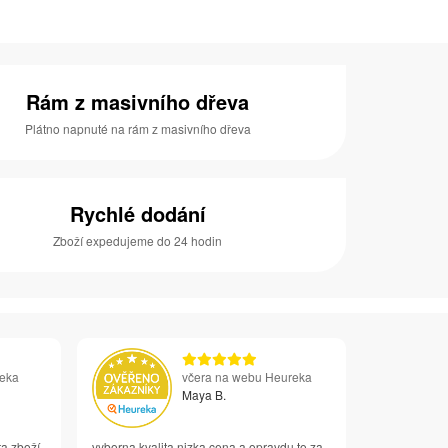
Rám z masivního dřeva
Plátno napnuté na rám z masivního dřeva
Rychlé dodání
Zboží expedujeme do 24 hodin
reka
včera na webu Heureka
Maya B.
ta zboží
vyborna kvalita nizka cena a opravdu to za