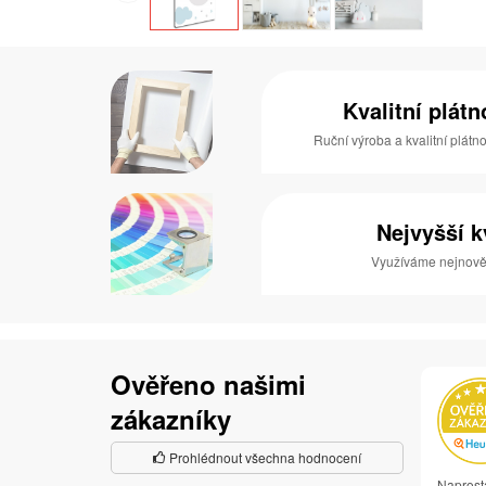
Kvalitní plát
Ruční výroba a kvalitní plátn
Nejvyšší k
Využíváme nejnověj
Ověřeno našimi
zákazníky
Prohlédnout všechna hodnocení
Naprost