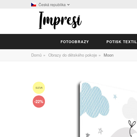
Česká republika
FOTOOBRAZY
POTISK TEXTI
»
»
Domů
Obrazy do dětského pokoje
Moon
SLEVA
-22%