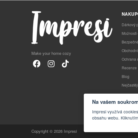
NAKUP
Dárkový 
Možnosti
Bezpečné
Obchodní
Make your home cozy
Ochrana 
Recenze
Blog
Nejčastěj
Na vašem soukromí
Impresi využívá cookies
obsahu webu. Kliknutím
Copyright © 2026 Impresi