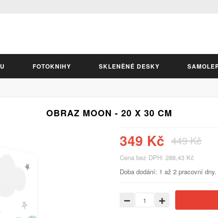
LU
FOTOKNIHY
SKLENĚNÉ DESKY
SAMOLE
OBRAZ MOON - 20 X 30 CM
349 Kč
449 Kč
Cena bez DPH: 288,43 Kč
Doba dodání: 1 až 2 pracovní dny.