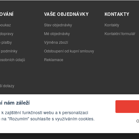
OVÁNÍ
VAŠE OBJEDNÁVKY
KONTAKTY
poukaz
Stav objednávky
Kontakty
 dopravy
Mé objednávky
Kontaktní formulář
 platby
Výměna zboží
 podmínky
Odstoupení od kupní smlouvy
osobních údajů
Reklamace
ší dotazy
 nám záleží
 k zajištění funkčnosti webu a k personalizaci
 na "Rozumím" souhlasíte s využíváním cookies.
O