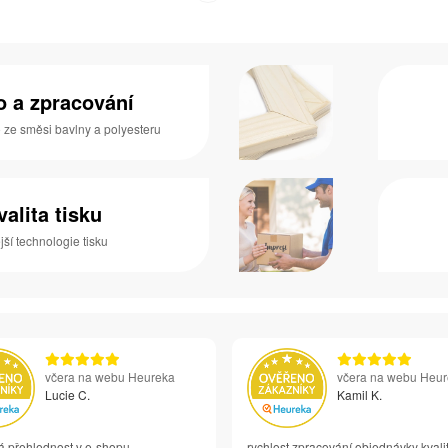
no a zpracování
o ze směsi bavlny a polyesteru
valita tisku
ší technologie tisku
včera na webu Heureka
včera na webu Heu
Lucie C.
Kamil K.
á přehlednost v e-shopu
rychlost zpracování objednávky kvali