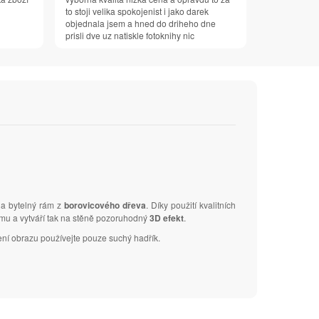
to stoji velika spokojenist i jako darek
objednala jsem a hned do driheho dne
prisli dve uz natiskle fotoknihy nic
na bytelný rám z
borovicového dřeva
. Díky použití kvalitních
ámu a vytváří tak na stěně pozoruhodný
3D efekt
.
ení obrazu používejte pouze suchý hadřík.