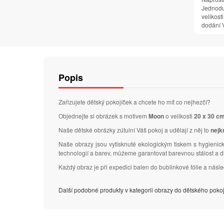
Jednodu
velikosti
dodání V
Popis
Zařizujete dětský pokojíček a chcete ho mít co nejhezčí?
Objednejte si obrázek s motivem
Moon
o velikosti
20 x 30 c
Naše dětské obrázky zútulní Váš pokoj a udělají z něj to
nejk
Naše obrazy jsou vytisknuté ekologickým tiskem s hygienick
technologií a barev, můžeme garantovat barevnou stálost a 
Každý obraz je při expedici balen do bublinkové fólie a nás
Další podobné produkty v kategorii obrazy do dětského poko