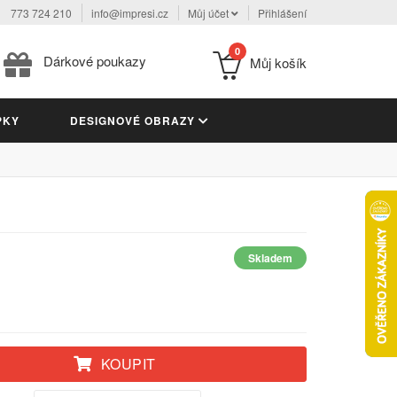
773 724 210
info@impresi.cz
Můj účet
Přihlášení
0
Dárkové poukazy
Můj košík
PKY
DESIGNOVÉ OBRAZY
Skladem
KOUPIT