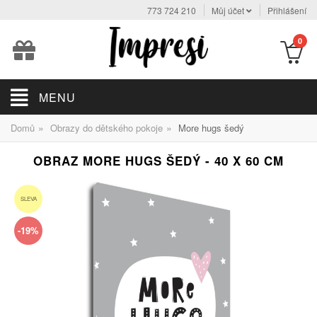
773 724 210
Můj účet
Přihlášení
0
MENU
»
»
Domů
Obrazy do dětského pokoje
More hugs šedý
OBRAZ MORE HUGS ŠEDÝ - 40 X 60 CM
SLEVA
-19%