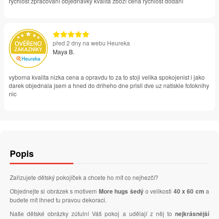
rychlost zpracování objednávky kvalita zboží cena rychlost dodání
před 2 dny na webu Heureka
Maya B.
vyborna kvalita nizka cena a opravdu to za to stoji velika spokojenist i jako
darek objednala jsem a hned do driheho dne prisli dve uz natiskle fotoknihy
nic
Popis
Zařizujete dětský pokojíček a chcete ho mít co nejhezčí?
Objednejte si obrázek s motivem
More hugs šedý
o velikosti
40 x 60 cm
a
budete mít ihned tu pravou dekoraci.
Naše dětské obrázky zútulní Váš pokoj a udělají z něj to
nejkrásnější