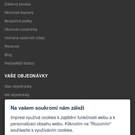
Dárkový poukaz
Možnosti dopravy
Bezpečné platby
Obchodní podmínky
Ochrana osobních údajů
Recenze
Blog
Nejčastější dotazy
VAŠE OBJEDNÁVKY
Stav objednávky
Mé objednávky
Výměna zboží
Na vašem soukromí nám záleží
Odstoupení od kupní smlouvy
Impresi využívá cookies k zajištění funkčnosti webu a k
Reklamace
personalizaci obsahu webu. Kliknutím na "Rozumím"
souhlasíte s využíváním cookies.
KONTAKTY