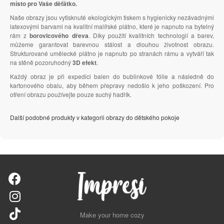
místo pro Vaše děťátko.
Naše obrazy jsou vytisknuté ekologickým tiskem s hygienicky nezávadnými
latexovými barvami na kvalitní malířské plátno, které je napnuto na bytelný
rám z
borovicového dřeva
. Díky použití kvalitních technologií a barev,
můžeme garantovat barevnou stálost a dlouhou životnost obrazu.
Strukturované umělecké plátno je napnuto po stranách rámu a vytváří tak
na stěně pozoruhodný
3D efekt
.
Každý obraz je při expedici balen do bublinkové fólie a následně do
kartonového obalu, aby během přepravy nedošlo k jeho poškození. Pro
otření obrazu používejte pouze suchý hadřík.
Další podobné produkty v kategorii obrazy do dětského pokoje
Make your home cozy