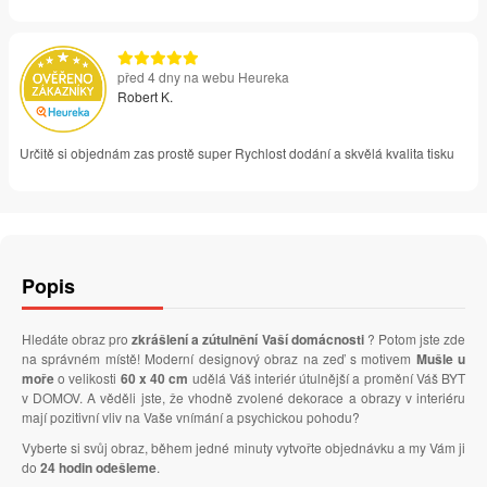
před 4 dny na webu Heureka
Robert K.
Určitě si objednám zas prostě super Rychlost dodání a skvělá kvalita tisku
Popis
Hledáte obraz pro
zkrášlení a zútulnění Vaší domácnosti
? Potom jste zde
na správném místě! Moderní designový obraz na zeď s motivem
Mušle u
moře
o velikosti
60 x 40 cm
udělá Váš interiér útulnější a promění Váš BYT
v DOMOV. A věděli jste, že vhodně zvolené dekorace a obrazy v interiéru
mají pozitivní vliv na Vaše vnímání a psychickou pohodu?
Vyberte si svůj obraz, během jedné minuty vytvořte objednávku a my Vám ji
do
24 hodin odešleme
.