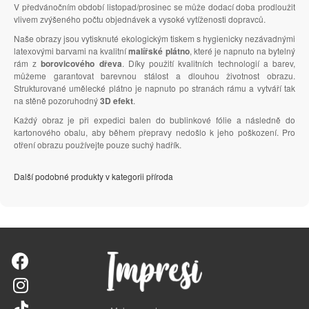
V předvánočním období listopad/prosinec se může dodací doba prodloužit
vlivem zvýšeného počtu objednávek a vysoké vytíženosti dopravců.
Naše obrazy jsou vytisknuté ekologickým tiskem s hygienicky nezávadnými
latexovými barvami na kvalitní
malířské plátno
, které je napnuto na bytelný
rám z
borovicového dřeva
. Díky použití kvalitních technologií a barev,
můžeme garantovat barevnou stálost a dlouhou životnost obrazu.
Strukturované umělecké plátno je napnuto po stranách rámu a vytváří tak
na stěně pozoruhodný
3D efekt
.
Každý obraz je při expedici balen do bublinkové fólie a následně do
kartonového obalu, aby během přepravy nedošlo k jeho poškození. Pro
otření obrazu používejte pouze suchý hadřík.
Další podobné produkty v kategorii příroda