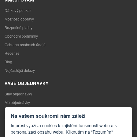
Dárkový poukaz
Možnosti dopravy
Bezpečné platby
Obchodní podmínky
Ochrana osobních údajů
Recenze
Blog
Nejčastější dotazy
VAŠE OBJEDNÁVKY
Stav objednávky
Mé objednávky
Výměna zboží
Na vašem soukromí nám záleží
Odstoupení od kupní smlouvy
Impresi využívá cookies k zajištění funkčnosti webu a k
Reklamace
personalizaci obsahu webu. Kliknutím na "Rozumím"