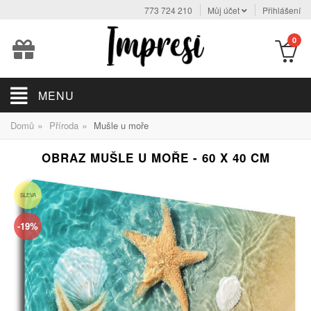
773 724 210
Můj účet
Přihlášení
0
MENU
»
»
Domů
Příroda
Mušle u moře
OBRAZ MUŠLE U MOŘE - 60 X 40 CM
SLEVA
-19%