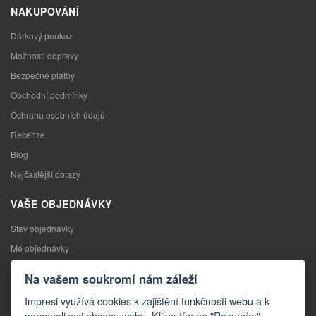
NAKUPOVÁNÍ
Dárkový poukaz
Možnosti dopravy
Bezpečné platby
Obchodní podmínky
Ochrana osobních údajů
Recenze
Blog
Nejčastější dotazy
VAŠE OBJEDNÁVKY
Stav objednávky
Mé objednávky
Výměna zboží
Na vašem soukromí nám záleží
Odstoupení od kupní smlouvy
Impresi využívá cookies k zajištění funkčnosti webu a k
Reklamace
personalizaci obsahu webu. Kliknutím na "Rozumím"