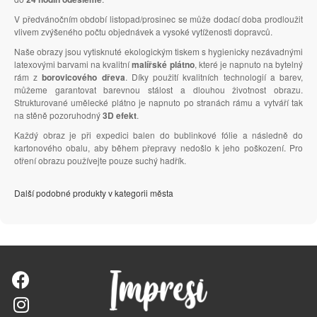
V předvánočním období listopad/prosinec se může dodací doba prodloužit
vlivem zvýšeného počtu objednávek a vysoké vytíženosti dopravců.
Naše obrazy jsou vytisknuté ekologickým tiskem s hygienicky nezávadnými
latexovými barvami na kvalitní
malířské plátno
, které je napnuto na bytelný
rám z
borovicového dřeva
. Díky použití kvalitních technologií a barev,
můžeme garantovat barevnou stálost a dlouhou životnost obrazu.
Strukturované umělecké plátno je napnuto po stranách rámu a vytváří tak
na stěně pozoruhodný
3D efekt
.
Každý obraz je při expedici balen do bublinkové fólie a následně do
kartonového obalu, aby během přepravy nedošlo k jeho poškození. Pro
otření obrazu používejte pouze suchý hadřík.
Další podobné produkty v kategorii města