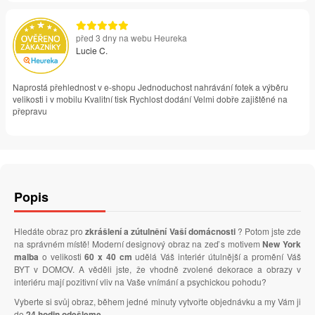
před 3 dny na webu Heureka
Lucie C.
Naprostá přehlednost v e-shopu Jednoduchost nahrávání fotek a výběru
velikosti i v mobilu Kvalitní tisk Rychlost dodání Velmi dobře zajištěné na
přepravu
Popis
Hledáte obraz pro
zkrášlení a zútulnění Vaší domácnosti
? Potom jste zde
na správném místě! Moderní designový obraz na zeď s motivem
New York
malba
o velikosti
60 x 40 cm
udělá Váš interiér útulnější a promění Váš
BYT v DOMOV. A věděli jste, že vhodně zvolené dekorace a obrazy v
interiéru mají pozitivní vliv na Vaše vnímání a psychickou pohodu?
Vyberte si svůj obraz, během jedné minuty vytvořte objednávku a my Vám ji
do
24 hodin odešleme
.