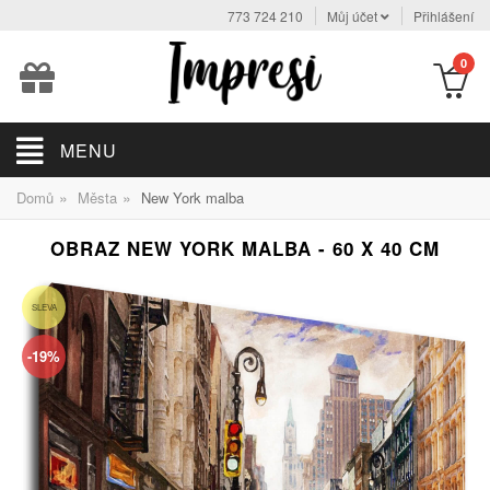
773 724 210
Můj účet
Přihlášení
0
MENU
»
»
Domů
Města
New York malba
OBRAZ NEW YORK MALBA - 60 X 40 CM
SLEVA
-19%