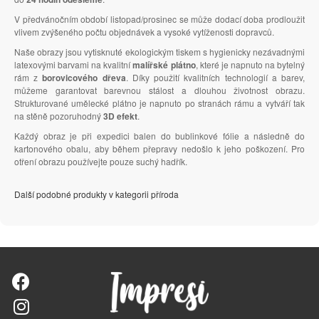
V předvánočním období listopad/prosinec se může dodací doba prodloužit
vlivem zvýšeného počtu objednávek a vysoké vytíženosti dopravců.
Naše obrazy jsou vytisknuté ekologickým tiskem s hygienicky nezávadnými
latexovými barvami na kvalitní
malířské plátno
, které je napnuto na bytelný
rám z
borovicového dřeva
. Díky použití kvalitních technologií a barev,
můžeme garantovat barevnou stálost a dlouhou životnost obrazu.
Strukturované umělecké plátno je napnuto po stranách rámu a vytváří tak
na stěně pozoruhodný
3D efekt
.
Každý obraz je při expedici balen do bublinkové fólie a následně do
kartonového obalu, aby během přepravy nedošlo k jeho poškození. Pro
otření obrazu používejte pouze suchý hadřík.
Další podobné produkty v kategorii příroda