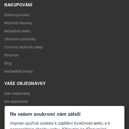
NAKUPOVÁNÍ
Dárkový poukaz
Možnosti dopravy
Bezpečné platby
Obchodní podmínky
Ochrana osobních údajů
Recenze
Blog
Nejčastější dotazy
VAŠE OBJEDNÁVKY
Stav objednávky
Mé objednávky
Výměna zboží
Na vašem soukromí nám záleží
Odstoupení od kupní smlouvy
Impresi využívá cookies k zajištění funkčnosti webu a k
Reklamace
personalizaci obsahu webu. Kliknutím na "Rozumím"