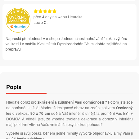
před 4 dny na webu Heureka
Lucie C.
Naprostá přehlednost v e-shopu Jednoduchost nahrávání fotek a výběru
velikosti i v mobilu Kvalitní tisk Rychlost dodání Velmi dobře zajištěné na
přepravu
Popis
Hledáte obraz pro
zkrášlení a zútulnění Vaší domácnosti
? Potom jste zde
na správném místě! Moderní designový obraz na zeď s motivem
Osvícený
les
o velikosti
90 x 70 cm
udělá Váš interiér útulnější a promění Váš BYT v
DOMOV. A věděli jste, že vhodně zvolené dekorace a obrazy v interiéru
mají pozitivní vliv na Vaše vnímání a psychickou pohodu?
Vyberte si svůj obraz, během jedné minuty vytvořte objednávku a my Vám ji
do
24 hodin odešleme
.