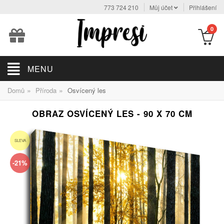
773 724 210
Můj účet
Přihlášení
0
MENU
»
»
Domů
Příroda
Osvícený les
OBRAZ OSVÍCENÝ LES - 90 X 70 CM
SLEVA
-21%