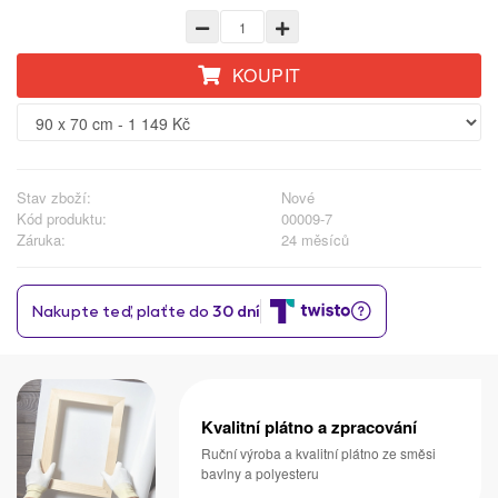
KOUPIT
Stav zboží:
Nové
Kód produktu:
00009-7
Záruka:
24 měsíců
Kvalitní plátno a zpracování
Ruční výroba a kvalitní plátno ze směsi
bavlny a polyesteru