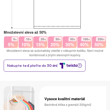
Množstevní sleva až 50%
5+
10+
20+
30+
50+
100+
250+
5%
10%
15%
20%
30%
40%
50%
Množstevní sleva se automaticky odečte v nákupním košíku. Není možné
kombinovat s jinými slevovými kupóny.
Vysoce kvalitní materiál
Bavlněná trička s gramáží 200g/m2