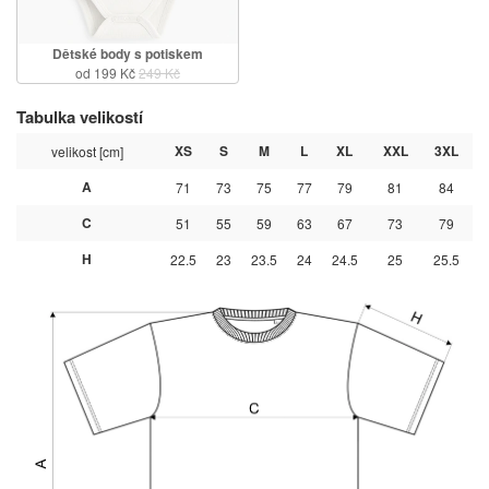
Dětské body s potiskem
od 199 Kč
249 Kč
Tabulka velikostí
XS
S
M
L
XL
XXL
3XL
velikost [cm]
A
71
73
75
77
79
81
84
C
51
55
59
63
67
73
79
H
22.5
23
23.5
24
24.5
25
25.5