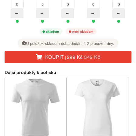
skladem
není skladem
U položek skladem doba dodání 1-2 pracovní dny.
KOUPIT
299 Kč
349 Kč
|
U požadované velikosti nastavte tlačítkem + počet kusů.
Další produkty k potisku