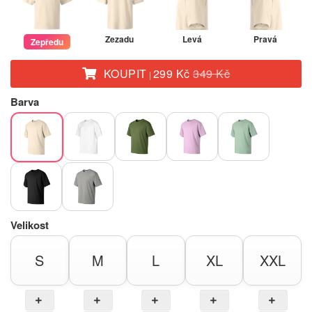
Zezadu
Levá
Pravá
Zepředu
KOUPIT
299 Kč
349 Kč
|
Barva
Velikost
S
M
L
XL
XXL