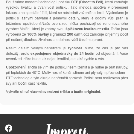
Používáme moderní technologii potisku
DTF (Direct to Foil)
, která zaručuje
vysokou kvalitu a trvanlivost potisku. Tato metoda spočívá v přenesení
inkoustu na speciální fólii, která se následně zažehlí na textil. Výsledkem je
potisk s jasnými barvami a jemnými detaily, který je odolný vůči praní a
běžnému opotřebení.Naše oversized trička pocházejí od renomovaného
výrobce Malfini, který je známý svou
špičkovou kvalitou textilu
. Trička jsou
vyrobena ze
100% bavlny
s gramáží
200 g/m²
, což zaručuje příjemný pocit
při nošení, dlouhou životnost a odolnost vůči častému praní.
Naším dalším velkým benefitem je
rychlost
. Víme, že čas je pro vás
důležitý, proto
expedujeme objednávky do 24 hodin
od objednání. Vaše
oversized tričko bude tak nejen kvalitní, ale také rychle u vás.
Upozornění:
Trička se v místě potisku nesmí žehlit a je nutné je prát naruby,
při teplotách do 40°C. Motiv nesmí končit stínem ani plynulým přechodem –
DTF technologie tyto okraje nepřenáší správně. Potisk není realizován přes
švy ani boční části textilu.
Vytvořte si své
vlastní oversized tričko a buďte originální.