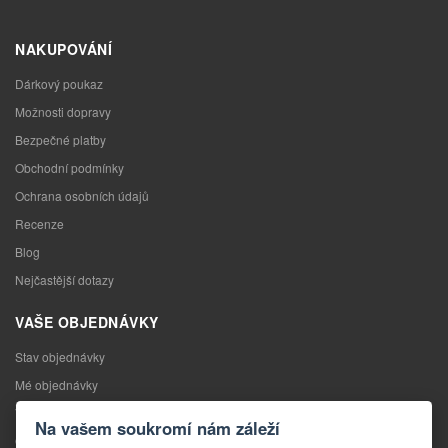
NAKUPOVÁNÍ
Dárkový poukaz
Možnosti dopravy
Bezpečné platby
Obchodní podmínky
Ochrana osobních údajů
Recenze
Blog
Nejčastější dotazy
VAŠE OBJEDNÁVKY
Stav objednávky
Mé objednávky
Výměna zboží
Na vašem soukromí nám záleží
Odstoupení od kupní smlouvy