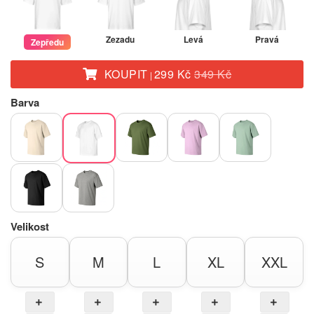
Zezadu
Levá
Pravá
Zepředu
KOUPIT
299 Kč
349 Kč
|
Barva
Velikost
S
M
L
XL
XXL