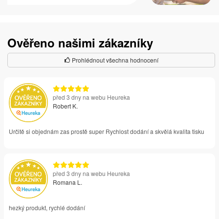
Ověřeno našimi zákazníky
Prohlédnout všechna hodnocení
před 3 dny na webu Heureka
Robert K.
Určitě si objednám zas prostě super Rychlost dodání a skvělá kvalita tisku
před 3 dny na webu Heureka
Romana L.
hezký produkt, rychlé dodání