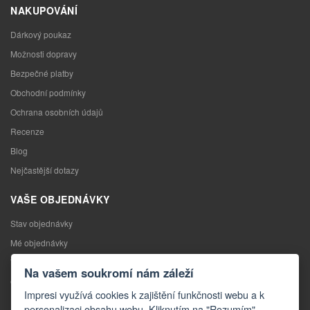
NAKUPOVÁNÍ
Dárkový poukaz
Možnosti dopravy
Bezpečné platby
Obchodní podmínky
Ochrana osobních údajů
Recenze
Blog
Nejčastější dotazy
VAŠE OBJEDNÁVKY
Stav objednávky
Mé objednávky
Výměna zboží
Na vašem soukromí nám záleží
Odstoupení od kupní smlouvy
Impresi využívá cookies k zajištění funkčnosti webu a k
Reklamace
personalizaci obsahu webu. Kliknutím na "Rozumím"