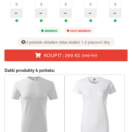
skladem
není skladem
U položek skladem doba dodání 1-2 pracovní dny.
KOUPIT
299 Kč
349 Kč
|
U požadované velikosti nastavte tlačítkem + počet kusů.
Další produkty k potisku