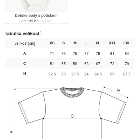
Dětské body s potiskem
od 199 Kč
249 Kč
Tabulka velikostí
XS
S
M
L
XL
XXL
3XL
velikost [cm]
A
71
73
75
77
79
81
84
C
51
55
59
63
67
73
79
H
22.5
23
23.5
24
24.5
25
25.5