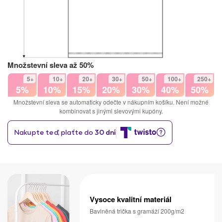
Množstevní sleva až 50%
5+
10+
20+
30+
50+
100+
250+
5%
10%
15%
20%
30%
40%
50%
Množstevní sleva se automaticky odečte v nákupním košíku. Není možné
kombinovat s jinými slevovými kupóny.
Vysoce kvalitní materiál
Bavlněná trička s gramáží 200g/m2