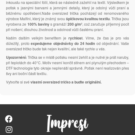
inkoustu na speciální fólii, která se následně zažehlí na textil. Výsledkem je
potisk s jasnými barvami a jemnými detaily, který je odolný vůči praní a
běžnému opotřebení.Naše oversized trička pocházejí od renomovaného
výrobce Malfini, který je známý svou
špičkovou kvalitou textilu
. Trička jsou
vyrobena ze
100% bavlny
s gramáží
200 g/m²
, což zaručuje příjemný pocit
při nošení, dlouhou životnost a odolnost vůči častému praní.
Naším dalším velkým benefitem je
rychlost
. Víme, že čas je pro vás
důležitý, proto
expedujeme objednávky do 24 hodin
od objednání. Vaše
oversized tričko bude tak nejen kvalitní, ale také rychle u vás.
Upozornění:
Trička se v místě potisku nesmí žehlit a je nutné je prát naruby,
při teplotách do 40°C. Motiv nesmí končit stínem ani plynulým přechodem –
DTF technologie tyto okraje nepřenáší správně. Potisk není realizován přes
švy ani boční části textilu.
Vytvořte si své
vlastní oversized tričko a buďte originální.