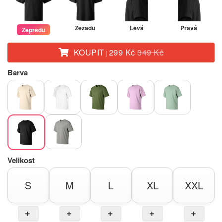
Zezadu
Levá
Pravá
Zepředu
KOUPIT
299 Kč
349 Kč
|
Barva
Velikost
S
M
L
XL
XXL