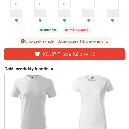
skladem
není skladem
U položek skladem doba dodání 1-2 pracovní dny.
KOUPIT
299 Kč
349 Kč
|
U požadované velikosti nastavte tlačítkem + počet kusů.
Další produkty k potisku