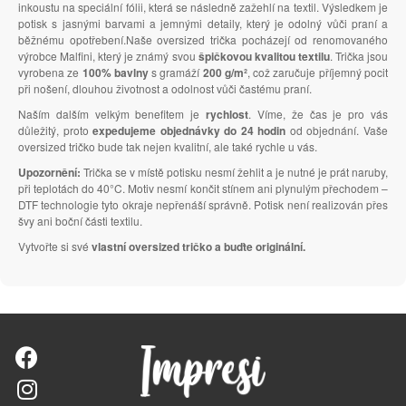
inkoustu na speciální fólii, která se následně zažehlí na textil. Výsledkem je
potisk s jasnými barvami a jemnými detaily, který je odolný vůči praní a
běžnému opotřebení.Naše oversized trička pocházejí od renomovaného
výrobce Malfini, který je známý svou
špičkovou kvalitou textilu
. Trička jsou
vyrobena ze
100% bavlny
s gramáží
200 g/m²
, což zaručuje příjemný pocit
při nošení, dlouhou životnost a odolnost vůči častému praní.
Naším dalším velkým benefitem je
rychlost
. Víme, že čas je pro vás
důležitý, proto
expedujeme objednávky do 24 hodin
od objednání. Vaše
oversized tričko bude tak nejen kvalitní, ale také rychle u vás.
Upozornění:
Trička se v místě potisku nesmí žehlit a je nutné je prát naruby,
při teplotách do 40°C. Motiv nesmí končit stínem ani plynulým přechodem –
DTF technologie tyto okraje nepřenáší správně. Potisk není realizován přes
švy ani boční části textilu.
Vytvořte si své
vlastní oversized tričko a buďte originální.