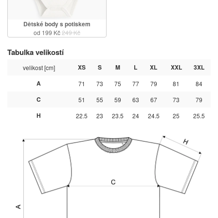
Dětské body s potiskem
od 199 Kč
249 Kč
Tabulka velikostí
XS
S
M
L
XL
XXL
3XL
velikost [cm]
A
71
73
75
77
79
81
84
C
51
55
59
63
67
73
79
H
22.5
23
23.5
24
24.5
25
25.5