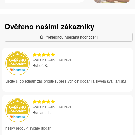
Ověřeno našimi zákazníky
Prohlédnout všechna hodnocení
včera na webu Heureka
Robert K.
Určitě si objednám zas prostě super Rychlost dodání a skvělá kvalita tisku
včera na webu Heureka
Romana L.
hezký produkt, rychlé dodání