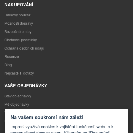
NAKUPOVÁNÍ
Dárkový poukaz
Možnosti dopravy
Bezpečné platby
Obchodní podmínky
Ochrana osobních údajů
Recenze
Blog
Nejčastější dotazy
VAŠE OBJEDNÁVKY
Stav objednávky
Mé objednávky
Výměna zboží
Na vašem soukromí nám záleží
Odstoupení od kupní smlouvy
Impresi využívá cookies k zajištění funkčnosti webu a k
Reklamace
personalizaci obsahu webu. Kliknutím na "Rozumím"