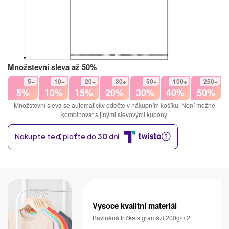
Množstevní sleva až 50%
5+
10+
20+
30+
50+
100+
250+
5%
10%
15%
20%
30%
40%
50%
Množstevní sleva se automaticky odečte v nákupním košíku. Není možné
kombinovat s jinými slevovými kupóny.
Vysoce kvalitní materiál
Bavlněná trička s gramáží 200g/m2