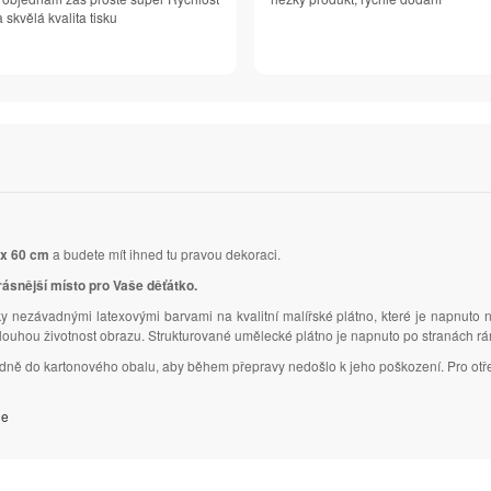
 skvělá kvalita tisku
 x 60 cm
a budete mít ihned tu pravou dekoraci.
rásnější místo pro Vaše děťátko.
y nezávadnými latexovými barvami na kvalitní malířské plátno, které je napnuto 
dlouhou životnost obrazu. Strukturované umělecké plátno je napnuto po stranách r
ledně do kartonového obalu, aby během přepravy nedošlo k jeho poškození. Pro otř
je