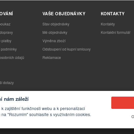
OVÁNÍ
VAŠE OBJEDNÁVKY
KONTAKTY
poukaz
Stav objednávky
Kontakty
 dopravy
Mé objednávky
Kontaktní formulář
 platby
Výměna zboží
 podmínky
Odstoupení od kupní smlouvy
osobních údajů
Reklamace
ší dotazy
 nám záleží
 k zajištění funkčnosti webu a k personalizaci
 na "Rozumím" souhlasíte s využíváním cookies.
O