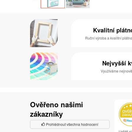
Kvalitní plát
Ruční výroba a kvalitní plátn
Nejvyšší k
Využíváme nejnověj
Ověřeno našimi
zákazníky
Prohlédnout všechna hodnocení
Určitě s