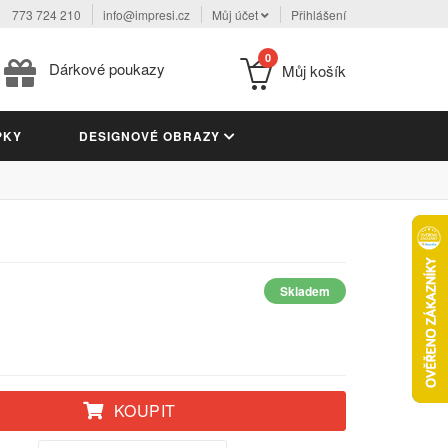
773 724 210
info@impresi.cz
Můj účet
Přihlášení
0
Dárkové poukazy
Můj košík
PKY
DESIGNOVÉ OBRAZY
Skladem
KOUPIT