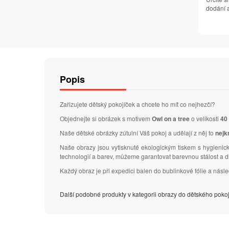
dodání a
Popis
Zařizujete dětský pokojíček a chcete ho mít co nejhezčí?
Objednejte si obrázek s motivem
Owl on a tree
o velikosti
40
Naše dětské obrázky zútulní Váš pokoj a udělají z něj to
nejk
Naše obrazy jsou vytisknuté ekologickým tiskem s hygienick
technologií a barev, můžeme garantovat barevnou stálost a 
Každý obraz je při expedici balen do bublinkové fólie a nás
Další podobné produkty v kategorii obrazy do dětského poko