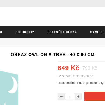
LU
FOTOKNIHY
SKLENĚNÉ DESKY
SAMOLE
OBRAZ OWL ON A TREE - 40 X 60 CM
649 Kč
799 Kč
Cena bez DPH: 536,36 Kč
Doba dodání: 1 až 2 pracovní dny.