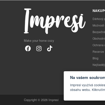
NAKUP
Dárkový 
Možnosti
Bezpečné
Obchodní
Make your home cozy
Ochrana 
Recenze
Blog
Nejčastěj
Na vašem soukromí
Impresi využívá cookies
obsahu webu. Kliknutím
Copyright © 2026 Impresi