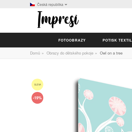
Česká republika
FOTOOBRAZY
POTISK TEXTI
»
»
Domů
Obrazy do dětského pokoje
Owl on a tree
SLEVA
-19%