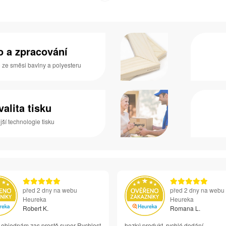
no a zpracování
o ze směsi bavlny a polyesteru
valita tisku
ší technologie tisku
před 2 dny na webu
před 2 dny na webu
Heureka
Heureka
Robert K.
Romana L.
i objednám zas prostě super Rychlost
hezký produkt, rychlé dodání