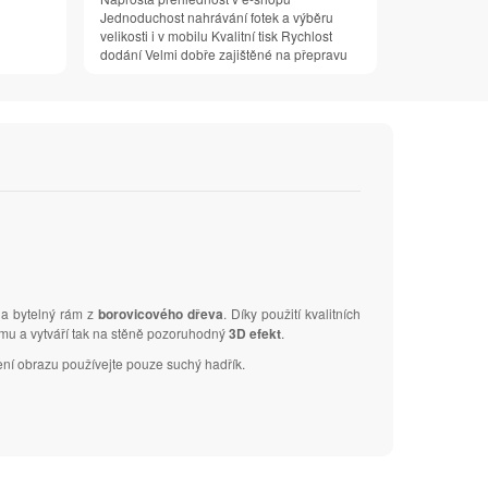
Jednoduchost nahrávání fotek a výběru
velikosti i v mobilu Kvalitní tisk Rychlost
dodání Velmi dobře zajištěné na přepravu
na bytelný rám z
borovicového dřeva
. Díky použití kvalitních
ámu a vytváří tak na stěně pozoruhodný
3D efekt
.
ení obrazu používejte pouze suchý hadřík.