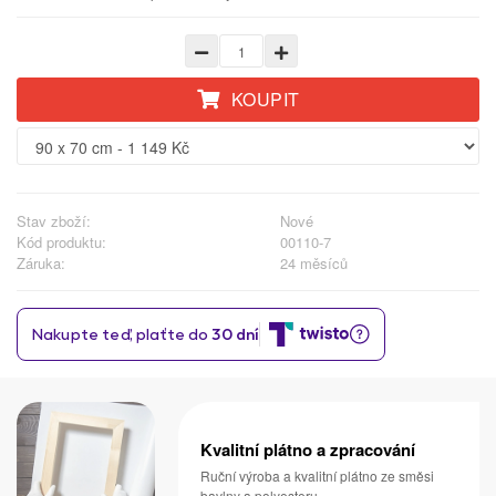
KOUPIT
Stav zboží:
Nové
Kód produktu:
00110-7
Záruka:
24 měsíců
Kvalitní plátno a zpracování
Ruční výroba a kvalitní plátno ze směsi
bavlny a polyesteru