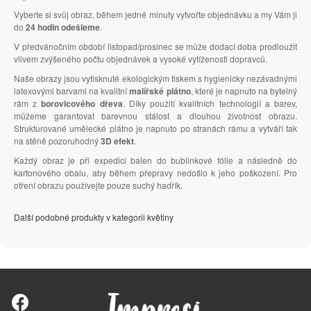
Vyberte si svůj obraz, během jedné minuty vytvořte objednávku a my Vám ji
do
24 hodin odešleme
.
V předvánočním období listopad/prosinec se může dodací doba prodloužit
vlivem zvýšeného počtu objednávek a vysoké vytíženosti dopravců.
Naše obrazy jsou vytisknuté ekologickým tiskem s hygienicky nezávadnými
latexovými barvami na kvalitní
malířské plátno
, které je napnuto na bytelný
rám z
borovicového dřeva
. Díky použití kvalitních technologií a barev,
můžeme garantovat barevnou stálost a dlouhou životnost obrazu.
Strukturované umělecké plátno je napnuto po stranách rámu a vytváří tak
na stěně pozoruhodný
3D efekt
.
Každý obraz je při expedici balen do bublinkové fólie a následně do
kartonového obalu, aby během přepravy nedošlo k jeho poškození. Pro
otření obrazu používejte pouze suchý hadřík.
Další podobné produkty v kategorii květiny