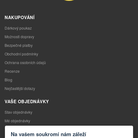
NAKUPOVÁNÍ
Dárkový poukaz
Možnosti dopravy
Bezpečné platby
Obchodní podmínky
Ochrana osobních údajů
Recenze
Blog
Nejčastější dotazy
VAŠE OBJEDNÁVKY
Stav objednávky
Mé objednávky
Výměna zboží
Na vašem soukromí nám záleží
Odstoupení od kupní smlouvy