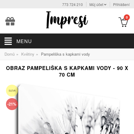
773 724 210
Můj účet
Přihlášení
0
MENU
»
»
Domů
Květiny
Pampeliška s kapkami vody
OBRAZ PAMPELIŠKA S KAPKAMI VODY - 90 X
70 CM
SLEVA
-21%