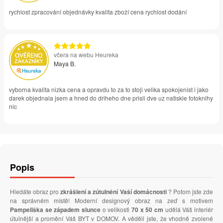
rychlost zpracování objednávky kvalita zboží cena rychlost dodání
včera na webu Heureka
Maya B.
vyborna kvalita nizka cena a opravdu to za to stoji velika spokojenist i jako
darek objednala jsem a hned do driheho dne prisli dve uz natiskle fotoknihy
nic
Popis
Hledáte obraz pro
zkrášlení a zútulnění Vaší domácnosti
? Potom jste zde
na správném místě! Moderní designový obraz na zeď s motivem
Pampeliška se západem slunce
o velikosti
70 x 50 cm
udělá Váš interiér
útulnější a promění Váš BYT v DOMOV. A věděli jste, že vhodně zvolené