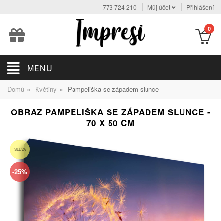
773 724 210
Můj účet
Přihlášení
0
MENU
»
»
Domů
Květiny
Pampeliška se západem slunce
OBRAZ PAMPELIŠKA SE ZÁPADEM SLUNCE -
70 X 50 CM
SLEVA
-25%