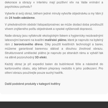
dekorace a obrazy v interiéru mají pozitivní vliv na Vaše vnímání a
psychickou pohodu?
Vyberte si svůj obraz, během jedné minuty vytvořte objednávku a my Vám ji
do
24 hodin odešleme
.
V předvánočním období listopad/prosinec se může dodací doba prodloužit
vlivem zvýšeného počtu objednávek a vysoké vytíženosti dopravců.
Naše obrazy jsou vytisknuté ekologickým tiskem s hygienicky nezávadnými
latexovými barvami na kvalitní
malířské plátno
, které je napnuto na bytelný
rám z
borovicového dřeva
. Díky použití kvalitních technologií a barev,
můžeme garantovat barevnou stálost a dlouhou životnost obrazu.
Strukturované umělecké plátno je napnuto po stranách rámu a vytváří tak
na stěně pozoruhodný
3D efekt
.
Každý obraz je při expedici balen do bublinkové fólie a následně do
kartonového obalu, aby během přepravy nedošlo k jeho poškození. Pro
otření obrazu používejte pouze suchý hadřík.
Další podobné produkty v kategorii květiny