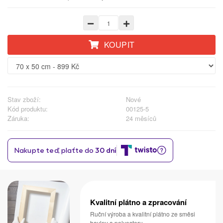
KOUPIT
Stav zboží:
Nové
Kód produktu:
00125-5
Záruka:
24 měsíců
Kvalitní plátno a zpracování
Ruční výroba a kvalitní plátno ze směsi
bavlny a polyesteru