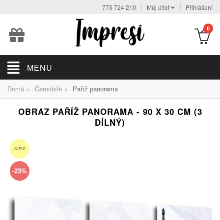
773 724 210
Můj účet
Přihlášení
0
MENU
»
»
Domů
Černobílé
Paříž panorama
OBRAZ PAŘÍŽ PANORAMA - 90 X 30 CM (3
DÍLNÝ)
SLEVA
-23%