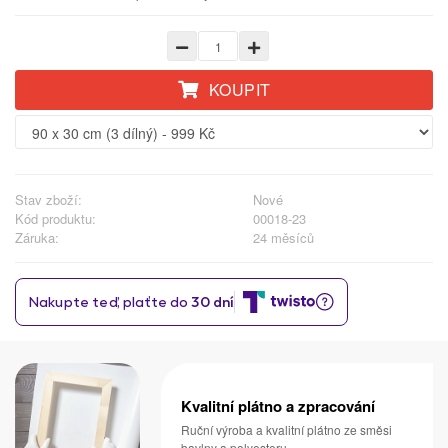
KOUPIT
Stav zboží:
Nové
Kód produktu:
00018-23
Záruka:
24 měsíců
Kvalitní plátno a zpracování
Ruční výroba a kvalitní plátno ze směsi
bavlny a polyesteru