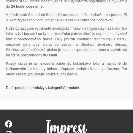
Vyberte si svůj obraz, během jedné minuty vytvořte objednávku a my Vám ji
do
24 hodin odešleme
.
V předvánočním období listopad/prosinec se může dodací doba prodloužit
vlivem zvýšeného počtu objednávek a vysoké vytíženosti dopravců.
Naše obrazy jsou vytisknuté ekologickým tiskem s hygienicky nezávadnými
latexovými barvami na kvalitní
malířské plátno
, které je napnuto na bytelný
rám z
borovicového dřeva
. Díky použití kvalitních technologií a barev,
můžeme garantovat barevnou stálost a dlouhou životnost obrazu.
Strukturované umělecké plátno je napnuto po stranách rámu a vytváří tak
na stěně pozoruhodný
3D efekt
.
Každý obraz je při expedici balen do bublinkové fólie a následně do
kartonového obalu, aby během přepravy nedošlo k jeho poškození. Pro
otření obrazu používejte pouze suchý hadřík.
Další podobné produkty v kategorii Černobílé