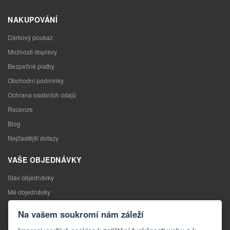
NAKUPOVÁNÍ
Dárkový poukaz
Možnosti dopravy
Bezpečné platby
Obchodní podmínky
Ochrana osobních údajů
Recenze
Blog
Nejčastější dotazy
VAŠE OBJEDNÁVKY
Stav objednávky
Mé objednávky
Výměna zboží
Na vašem soukromí nám záleží
Odstoupení od kupní smlouvy