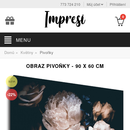
773 724 210
Můj účet
Přihlášení
0
MENU
»
»
Domů
Květiny
Pivoňky
OBRAZ PIVOŇKY - 90 X 60 CM
SLEVA
-22%