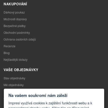
NAKUPOVÁNÍ
Dárkový poukaz
Možnosti dopravy
Bezpečné platby
Obchodní podmínky
Ochrana osobních údajů
Recenze
Blog
Nejčastější dotazy
VAŠE OBJEDNÁVKY
Stav objednávky
Mé objednávky
Výměna zboží
Na vašem soukromí nám záleží
Odstoupení od kupní smlouvy
Impresi využívá cookies k zajištění funkčnosti webu a k
Reklamace
personalizaci obsahu webu. Kliknutím na "Rozumím"