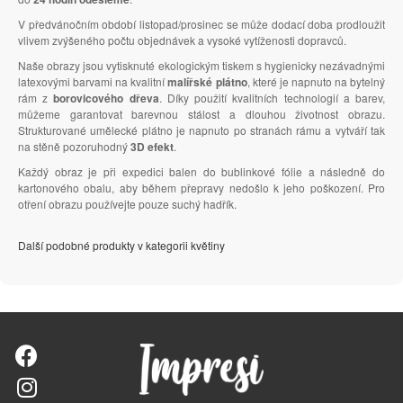
V předvánočním období listopad/prosinec se může dodací doba prodloužit
vlivem zvýšeného počtu objednávek a vysoké vytíženosti dopravců.
Naše obrazy jsou vytisknuté ekologickým tiskem s hygienicky nezávadnými
latexovými barvami na kvalitní
malířské plátno
, které je napnuto na bytelný
rám z
borovicového dřeva
. Díky použití kvalitních technologií a barev,
můžeme garantovat barevnou stálost a dlouhou životnost obrazu.
Strukturované umělecké plátno je napnuto po stranách rámu a vytváří tak
na stěně pozoruhodný
3D efekt
.
Každý obraz je při expedici balen do bublinkové fólie a následně do
kartonového obalu, aby během přepravy nedošlo k jeho poškození. Pro
otření obrazu používejte pouze suchý hadřík.
Další podobné produkty v kategorii květiny