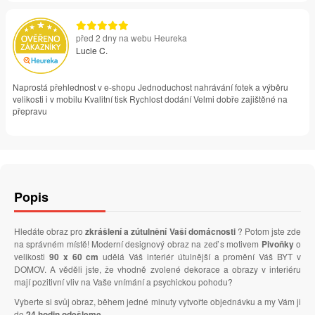
před 2 dny na webu Heureka
Lucie C.
Naprostá přehlednost v e-shopu Jednoduchost nahrávání fotek a výběru
velikosti i v mobilu Kvalitní tisk Rychlost dodání Velmi dobře zajištěné na
přepravu
Popis
Hledáte obraz pro
zkrášlení a zútulnění Vaší domácnosti
? Potom jste zde
na správném místě! Moderní designový obraz na zeď s motivem
Pivoňky
o
velikosti
90 x 60 cm
udělá Váš interiér útulnější a promění Váš BYT v
DOMOV. A věděli jste, že vhodně zvolené dekorace a obrazy v interiéru
mají pozitivní vliv na Vaše vnímání a psychickou pohodu?
Vyberte si svůj obraz, během jedné minuty vytvořte objednávku a my Vám ji
do
24 hodin odešleme
.