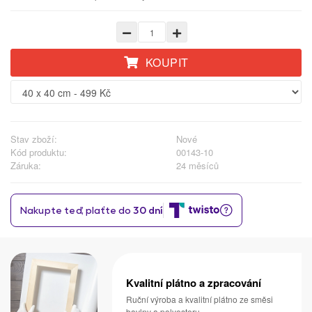
KOUPIT
Stav zboží:
Nové
Kód produktu:
00143-10
Záruka:
24 měsíců
Kvalitní plátno a zpracování
Ruční výroba a kvalitní plátno ze směsi
bavlny a polyesteru