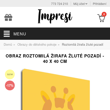
773 724 210
Můj účet
Přihlášení
0
MENU
»
»
Domů
Obrazy do dětského pokoje
Roztomilá žirafa žluté pozadí
OBRAZ ROZTOMILÁ ŽIRAFA ŽLUTÉ POZADÍ -
40 X 40 CM
SLEVA
-17%