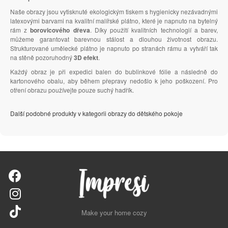
Naše obrazy jsou vytisknuté ekologickým tiskem s hygienicky nezávadnými
latexovými barvami na kvalitní malířské plátno, které je napnuto na bytelný
rám z
borovicového dřeva
. Díky použití kvalitních technologií a barev,
můžeme garantovat barevnou stálost a dlouhou životnost obrazu.
Strukturované umělecké plátno je napnuto po stranách rámu a vytváří tak
na stěně pozoruhodný
3D efekt
.
Každý obraz je při expedici balen do bublinkové fólie a následně do
kartonového obalu, aby během přepravy nedošlo k jeho poškození. Pro
otření obrazu používejte pouze suchý hadřík.
Další podobné produkty v kategorii obrazy do dětského pokoje
Make your home cozy