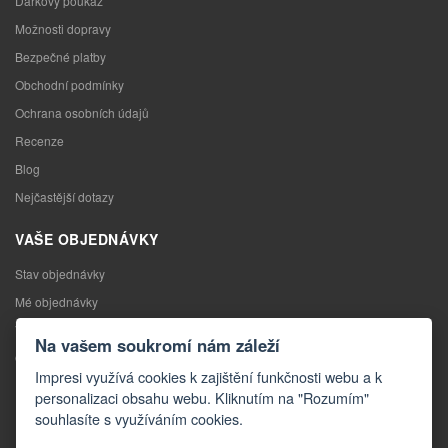
Dárkový poukaz
Možnosti dopravy
Bezpečné platby
Obchodní podmínky
Ochrana osobních údajů
Recenze
Blog
Nejčastější dotazy
VAŠE OBJEDNÁVKY
Stav objednávky
Mé objednávky
Výměna zboží
Na vašem soukromí nám záleží
Odstoupení od kupní smlouvy
Impresi využívá cookies k zajištění funkčnosti webu a k
Reklamace
personalizaci obsahu webu. Kliknutím na "Rozumím"
souhlasíte s využíváním cookies.
KONTAKTY