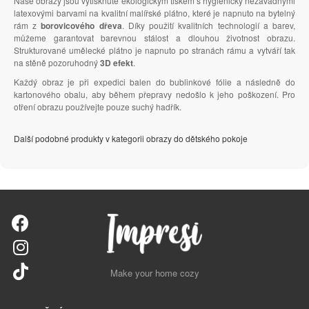
Naše obrazy jsou vytisknuté ekologickým tiskem s hygienicky nezávadnými
latexovými barvami na kvalitní malířské plátno, které je napnuto na bytelný
rám z
borovicového dřeva
. Díky použití kvalitních technologií a barev,
můžeme garantovat barevnou stálost a dlouhou životnost obrazu.
Strukturované umělecké plátno je napnuto po stranách rámu a vytváří tak
na stěně pozoruhodný
3D efekt
.
Každý obraz je při expedici balen do bublinkové fólie a následně do
kartonového obalu, aby během přepravy nedošlo k jeho poškození. Pro
otření obrazu používejte pouze suchý hadřík.
Další podobné produkty v kategorii obrazy do dětského pokoje
Make your home cozy