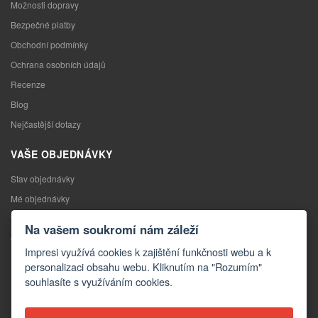
Možnosti dopravy
Bezpečné platby
Obchodní podmínky
Ochrana osobních údajů
Recenze
Blog
Nejčastější dotazy
VAŠE OBJEDNÁVKY
Stav objednávky
Mé objednávky
Výměna zboží
Na vašem soukromí nám záleží
Odstoupení od kupní smlouvy
Impresi využívá cookies k zajištění funkčnosti webu a k
Reklamace
personalizaci obsahu webu. Kliknutím na "Rozumím"
souhlasíte s využíváním cookies.
KONTAKTY
Kontakty