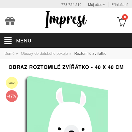
773 724 210
Můj účet
Přihlášení
0
MENU
»
»
Domů
Obrazy do dětského pokoje
Roztomilé zvířátko
OBRAZ ROZTOMILÉ ZVÍŘÁTKO - 40 X 40 CM
SLEVA
-17%