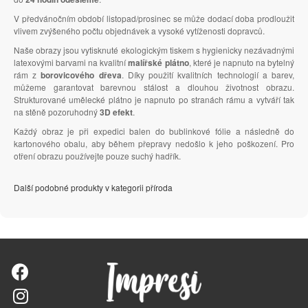
V předvánočním období listopad/prosinec se může dodací doba prodloužit
vlivem zvýšeného počtu objednávek a vysoké vytíženosti dopravců.
Naše obrazy jsou vytisknuté ekologickým tiskem s hygienicky nezávadnými
latexovými barvami na kvalitní
malířské plátno
, které je napnuto na bytelný
rám z
borovicového dřeva
. Díky použití kvalitních technologií a barev,
můžeme garantovat barevnou stálost a dlouhou životnost obrazu.
Strukturované umělecké plátno je napnuto po stranách rámu a vytváří tak
na stěně pozoruhodný
3D efekt
.
Každý obraz je při expedici balen do bublinkové fólie a následně do
kartonového obalu, aby během přepravy nedošlo k jeho poškození. Pro
otření obrazu používejte pouze suchý hadřík.
Další podobné produkty v kategorii příroda