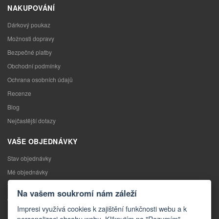
NAKUPOVÁNÍ
Dárkový poukaz
Možnosti dopravy
Bezpečné platby
Obchodní podmínky
Ochrana osobních údajů
Recenze
Blog
Nejčastější dotazy
VAŠE OBJEDNÁVKY
Stav objednávky
Mé objednávky
Výměna zboží
Na vašem soukromí nám záleží
Odstoupení od kupní smlouvy
Impresi využívá cookies k zajištění funkčnosti webu a k
Reklamace
personalizaci obsahu webu. Kliknutím na "Rozumím"