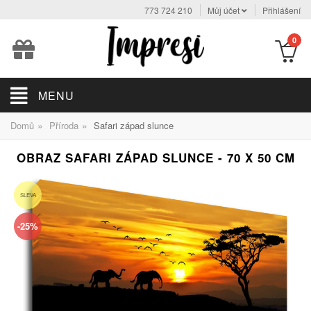
773 724 210
Můj účet
Přihlášení
0
MENU
»
»
Domů
Příroda
Safari západ slunce
OBRAZ SAFARI ZÁPAD SLUNCE - 70 X 50 CM
SLEVA
-25%