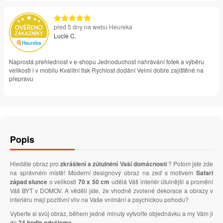
před 5 dny na webu Heureka
Lucie C.
Naprostá přehlednost v e-shopu Jednoduchost nahrávání fotek a výběru
velikosti i v mobilu Kvalitní tisk Rychlost dodání Velmi dobře zajištěné na
přepravu
Popis
Hledáte obraz pro
zkrášlení a zútulnění Vaší domácnosti
? Potom jste zde
na správném místě! Moderní designový obraz na zeď s motivem
Safari
západ slunce
o velikosti
70 x 50 cm
udělá Váš interiér útulnější a promění
Váš BYT v DOMOV. A věděli jste, že vhodně zvolené dekorace a obrazy v
interiéru mají pozitivní vliv na Vaše vnímání a psychickou pohodu?
Vyberte si svůj obraz, během jedné minuty vytvořte objednávku a my Vám ji
do
24 hodin odešleme
.