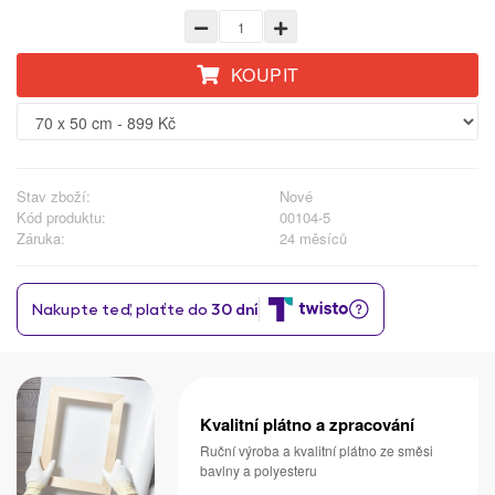
KOUPIT
Stav zboží:
Nové
Kód produktu:
00104-5
Záruka:
24 měsíců
Kvalitní plátno a zpracování
Ruční výroba a kvalitní plátno ze směsi
bavlny a polyesteru