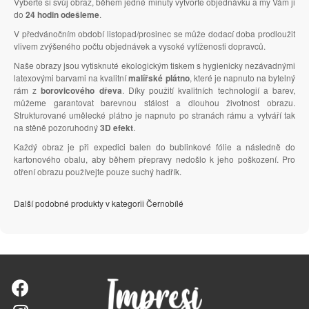
Vyberte si svůj obraz, během jedné minuty vytvořte objednávku a my Vám ji
do
24 hodin odešleme
.
V předvánočním období listopad/prosinec se může dodací doba prodloužit
vlivem zvýšeného počtu objednávek a vysoké vytíženosti dopravců.
Naše obrazy jsou vytisknuté ekologickým tiskem s hygienicky nezávadnými
latexovými barvami na kvalitní
malířské plátno
, které je napnuto na bytelný
rám z
borovicového dřeva
. Díky použití kvalitních technologií a barev,
můžeme garantovat barevnou stálost a dlouhou životnost obrazu.
Strukturované umělecké plátno je napnuto po stranách rámu a vytváří tak
na stěně pozoruhodný
3D efekt
.
Každý obraz je při expedici balen do bublinkové fólie a následně do
kartonového obalu, aby během přepravy nedošlo k jeho poškození. Pro
otření obrazu používejte pouze suchý hadřík.
Další podobné produkty v kategorii Černobílé