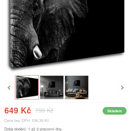
649 Kč
799 Kč
Skladem
Cena bez DPH: 536,36 Kč
Doba dodání: 1 až 2 pracovní dny.