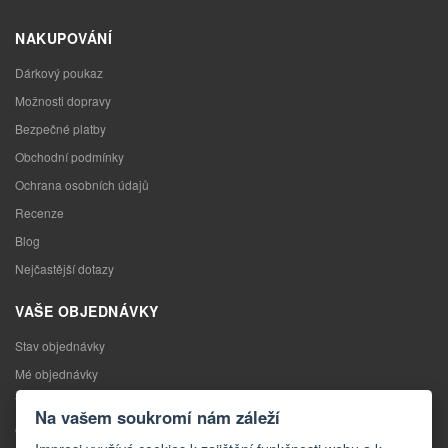
NAKUPOVÁNÍ
Dárkový poukaz
Možnosti dopravy
Bezpečné platby
Obchodní podmínky
Ochrana osobních údajů
Recenze
Blog
Nejčastější dotazy
VAŠE OBJEDNÁVKY
Stav objednávky
Mé objednávky
Výměna zboží
Na vašem soukromí nám záleží
Odstoupení od kupní smlouvy