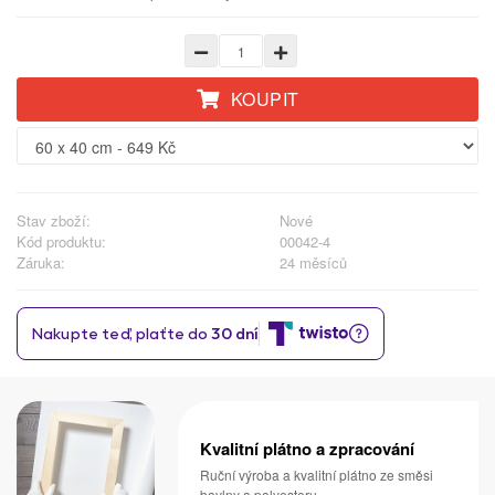
KOUPIT
Stav zboží:
Nové
Kód produktu:
00042-4
Záruka:
24 měsíců
Kvalitní plátno a zpracování
Ruční výroba a kvalitní plátno ze směsi
bavlny a polyesteru