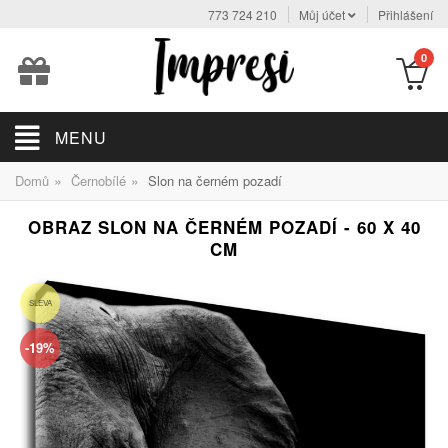
773 724 210
Můj účet
Přihlášení
0
MENU
»
»
Domů
Černobílé
Slon na černém pozadí
OBRAZ SLON NA ČERNÉM POZADÍ - 60 X 40
CM
SLEVA
-19%