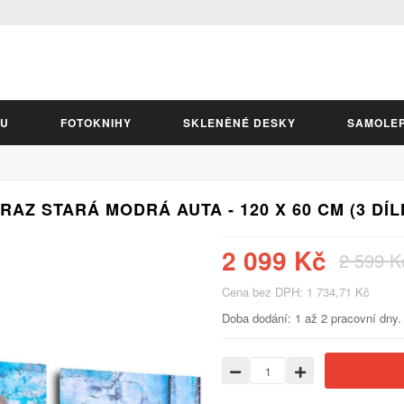
LU
FOTOKNIHY
SKLENĚNÉ DESKY
SAMOLE
RAZ STARÁ MODRÁ AUTA - 120 X 60 CM (3 DÍL
2 099 Kč
2 599 K
Cena bez DPH: 1 734,71 Kč
Doba dodání: 1 až 2 pracovní dny.