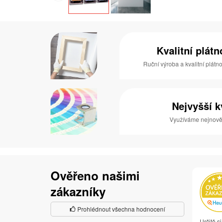
Kvalitní plát
Ruční výroba a kvalitní plátn
Nejvyšší k
Využíváme nejnověj
Ověřeno našimi
zákazníky
Prohlédnout všechna hodnocení
Určitě s