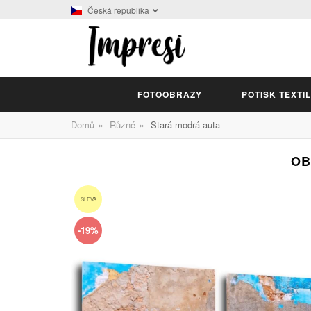
Česká republika
FOTOOBRAZY
POTISK TEXTI
»
»
Domů
Různé
Stará modrá auta
OB
SLEVA
-19%