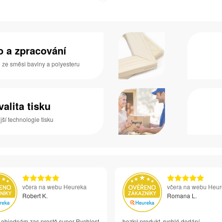
no a zpracování
o ze směsi bavlny a polyesteru
valita tisku
ší technologie tisku
včera na webu Heureka
včera na webu Heu
Robert K.
Romana L.
i objednám zas prostě super Rychlost
hezký produkt, rychlé dodání