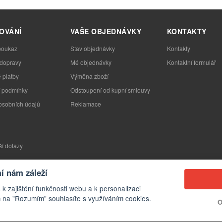
OVÁNÍ
VAŠE OBJEDNÁVKY
KONTAKTY
poukaz
Stav objednávky
Kontakty
 dopravy
Mé objednávky
Kontaktní formulář
 platby
Výměna zboží
 podmínky
Odstoupení od kupní smlouvy
osobních údajů
Reklamace
ší dotazy
 nám záleží
 k zajištění funkčnosti webu a k personalizaci
 na "Rozumím" souhlasíte s využíváním cookies.
O