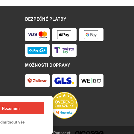
BEZPEČNÉ PLATBY
MOŽNOSTI DOPRAVY
Rozumím
dmítnout vše
Partner of: