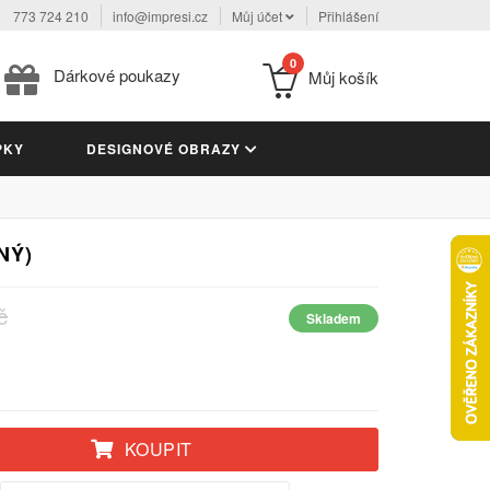
773 724 210
info@impresi.cz
Můj účet
Přihlášení
0
Dárkové poukazy
Můj košík
PKY
DESIGNOVÉ OBRAZY
NÝ)
č
Skladem
KOUPIT