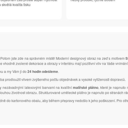
 skvělá kvalita tisku
Potom jste zde na správném místě! Moderní designový obraz na zeď s motivem
S
 že vhodně zvolené dekorace a obrazy v interiéru mají pozitivní vliv na Vaše vnímá
vku a my Vám ji do
24 hodin odešleme
.
ba prodloužit vlivem zvýšeného počtu objednávek a vysoké vytíženosti dopravců.
ky nezávadnými latexovými barvami na kvalitní
malířské plátno
, které je napnuto
dlouhou životnost obrazu. Strukturované umělecké plátno je napnuto po stranách r
ledně do kartonového obalu, aby během přepravy nedošlo k jeho poškození. Pro otř