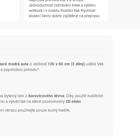
Jednoduchost nahrávání fotek a výběru
velikosti i v mobilu Kvalitní tisk Rychlost
dodání Velmi dobře zajištěné na přepravu
tará modrá auta
o velikosti
120 x 60 cm (3 dílný)
udělá Váš
ní a psychickou pohodu?
 na bytelný rám z
borovicového dřeva
. Díky použití kvalitních
ámu a vytváří tak na stěně pozoruhodný
3D efekt
.
ení obrazu používejte pouze suchý hadřík.