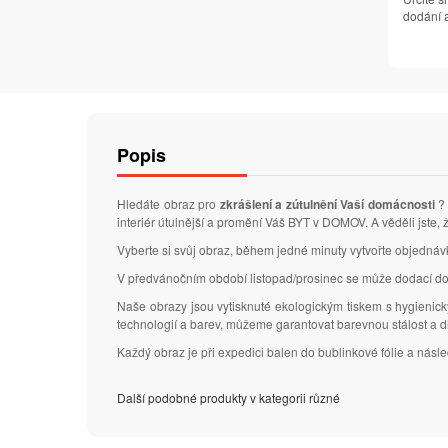
dodání a
Popis
Hledáte obraz pro
zkrášlení a zútulnění Vaší domácnosti
? 
interiér útulnější a promění Váš BYT v DOMOV. A věděli jste,
Vyberte si svůj obraz, během jedné minuty vytvořte objedná
V předvánočním období listopad/prosinec se může dodací do
Naše obrazy jsou vytisknuté ekologickým tiskem s hygienic
technologií a barev, můžeme garantovat barevnou stálost a 
Každý obraz je při expedici balen do bublinkové fólie a nás
Další podobné produkty v kategorii různé