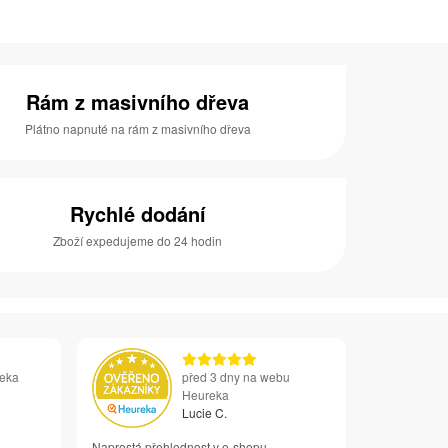
Rám z masivního dřeva
Plátno napnuté na rám z masivního dřeva
Rychlé dodání
Zboží expedujeme do 24 hodin
reka
před 3 dny na webu
Heureka
Lucie C.
Naprostá přehlednost v e-shopu