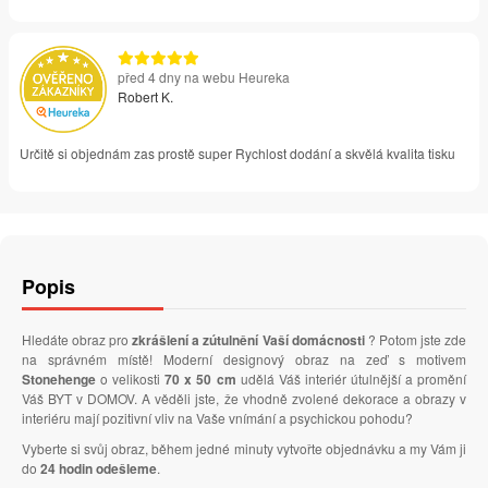
před 4 dny na webu Heureka
Robert K.
Určitě si objednám zas prostě super Rychlost dodání a skvělá kvalita tisku
Popis
Hledáte obraz pro
zkrášlení a zútulnění Vaší domácnosti
? Potom jste zde
na správném místě! Moderní designový obraz na zeď s motivem
Stonehenge
o velikosti
70 x 50 cm
udělá Váš interiér útulnější a promění
Váš BYT v DOMOV. A věděli jste, že vhodně zvolené dekorace a obrazy v
interiéru mají pozitivní vliv na Vaše vnímání a psychickou pohodu?
Vyberte si svůj obraz, během jedné minuty vytvořte objednávku a my Vám ji
do
24 hodin odešleme
.