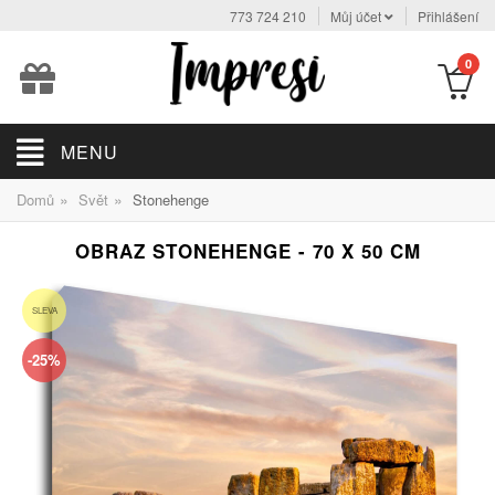
773 724 210
Můj účet
Přihlášení
0
MENU
»
»
Domů
Svět
Stonehenge
OBRAZ STONEHENGE - 70 X 50 CM
SLEVA
-25%