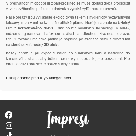
V předvánočním období listopad/prosinec se může dodací doba prodloužit
vlivem zvýšeného počtu objednávek a vysoké vytíženosti dopravců.
Naše obrazy jsou vytisknuté ekologickým tiskem s hygienicky nezávadnými
latexovými barvami na kvalitní
malířské plátno
, které je napnuto na bytelný
rám z
borovicového dřeva
. Díky použití kvalitních technologií a barev,
můžeme garantovat barevnou stálost a dlouhou životnost obrazu.
Strukturované umělecké plátno je napnuto po stranách rámu a vytváří tak
na stěně pozoruhodný
3D efekt
.
Každý obraz je při expedici balen do bublinkové fólie a následně do
kartonového obalu, aby během přepravy nedošlo k jeho poškození. Pro
otření obrazu používejte pouze suchý hadřík.
Další podobné produkty v kategorii svět