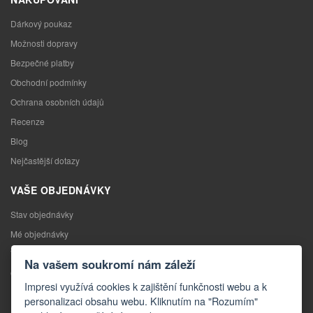
Dárkový poukaz
Možnosti dopravy
Bezpečné platby
Obchodní podmínky
Ochrana osobních údajů
Recenze
Blog
Nejčastější dotazy
VAŠE OBJEDNÁVKY
Stav objednávky
Mé objednávky
Výměna zboží
Na vašem soukromí nám záleží
Odstoupení od kupní smlouvy
Impresi využívá cookies k zajištění funkčnosti webu a k
Reklamace
personalizaci obsahu webu. Kliknutím na "Rozumím"