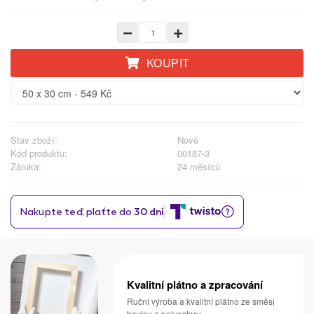
KOUPIT
Stav zboží:
Nové
Kód produktu:
00187-3
Záruka:
24 měsíců
Kvalitní plátno a zpracování
Ruční výroba a kvalitní plátno ze směsi
bavlny a polyesteru