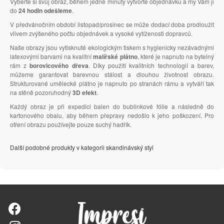
Vyberte si svůj obraz, během jedné minuty vytvořte objednávku a my Vám ji
do
24 hodin odešleme
.
V předvánočním období listopad/prosinec se může dodací doba prodloužit
vlivem zvýšeného počtu objednávek a vysoké vytíženosti dopravců.
Naše obrazy jsou vytisknuté ekologickým tiskem s hygienicky nezávadnými
latexovými barvami na kvalitní
malířské plátno
, které je napnuto na bytelný
rám z
borovicového dřeva
. Díky použití kvalitních technologií a barev,
můžeme garantovat barevnou stálost a dlouhou životnost obrazu.
Strukturované umělecké plátno je napnuto po stranách rámu a vytváří tak
na stěně pozoruhodný
3D efekt
.
Každý obraz je při expedici balen do bublinkové fólie a následně do
kartonového obalu, aby během přepravy nedošlo k jeho poškození. Pro
otření obrazu používejte pouze suchý hadřík.
Další podobné produkty v kategorii skandinávský styl