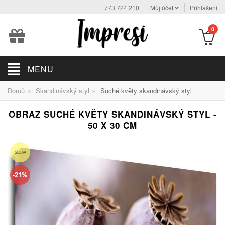
773 724 210
Můj účet
Přihlášení
0
MENU
»
»
Domů
Skandinávský styl
Suché květy skandinávský styl
OBRAZ SUCHÉ KVĚTY SKANDINÁVSKÝ STYL -
50 X 30 CM
SLEVA
-21%