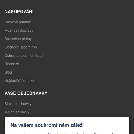
NAKUPOVÁNÍ
Dárkový poukaz
Možnosti dopravy
Bezpečné platby
Obchodní podmínky
Ochrana osobních údajů
Recenze
Blog
Nejčastější dotazy
VAŠE OBJEDNÁVKY
Stav objednávky
Mé objednávky
Výměna zboží
Na vašem soukromí nám záleží
Odstoupení od kupní smlouvy