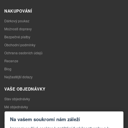
NAKUPOVÁNÍ
Dárkový poukaz
Možnosti dopravy
Bezpečné platby
Obchodní podmínky
Ochrana osobních údajů
Recenze
Blog
Nejčastější dotazy
VAŠE OBJEDNÁVKY
Stav objednávky
Mé objednávky
Výměna zboží
Na vašem soukromí nám záleží
Odstoupení od kupní smlouvy