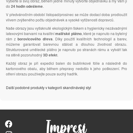
Vyberte si svůj obraz, během jedné minuty vytvořte objednávku a my Vám ji
do
24 hodin odešleme
.
V předvánočním období listopad/prosinec se může dodací doba prodloužit
vlivem zvýšeného počtu objednávek a vysoké vytíženosti dopravců.
Naše obrazy jsou vytisknuté ekologickým tiskem s hygienicky nezávadnými
latexovými barvami na kvalitní
malířské plátno
, které je napnuto na bytelný
rám z
borovicového dřeva
. Díky použití kvalitních technologií a barev,
můžeme garantovat barevnou stálost a dlouhou životnost obrazu.
Strukturované umělecké plátno je napnuto po stranách rámu a vytváří tak
na stěně pozoruhodný
3D efekt
.
Každý obraz je při expedici balen do bublinkové fólie a následně do
kartonového obalu, aby během přepravy nedošlo k jeho poškození. Pro
otření obrazu používejte pouze suchý hadřík.
Další podobné produkty v kategorii skandinávský styl