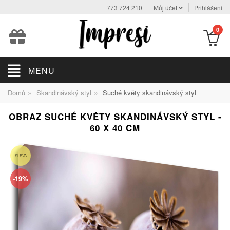
773 724 210
Můj účet
Přihlášení
0
MENU
»
»
Domů
Skandinávský styl
Suché květy skandinávský styl
OBRAZ SUCHÉ KVĚTY SKANDINÁVSKÝ STYL -
60 X 40 CM
SLEVA
-19%