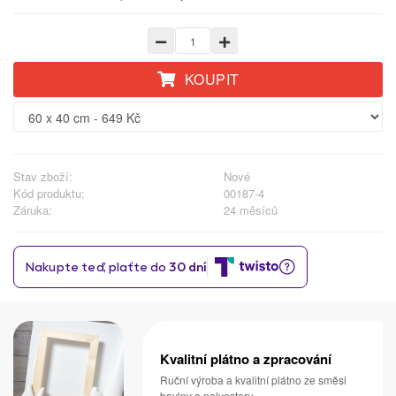
KOUPIT
Stav zboží:
Nové
Kód produktu:
00187-4
Záruka:
24 měsíců
Kvalitní plátno a zpracování
Ruční výroba a kvalitní plátno ze směsi
bavlny a polyesteru