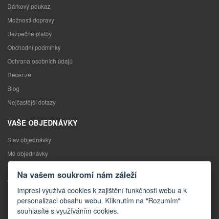
Dárkový poukaz
Možnosti dopravy
Bezpečné platby
Obchodní podmínky
Ochrana osobních údajů
Recenze
Blog
Nejčastější dotazy
VAŠE OBJEDNÁVKY
Stav objednávky
Mé objednávky
Výměna zboží
Na vašem soukromí nám záleží
Odstoupení od kupní smlouvy
Impresi využívá cookies k zajištění funkčnosti webu a k
Reklamace
personalizaci obsahu webu. Kliknutím na "Rozumím"
souhlasíte s využíváním cookies.
KONTAKTY