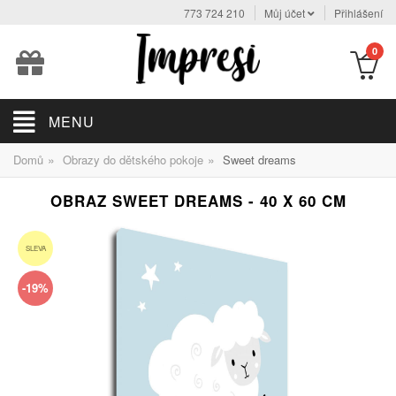
773 724 210
Můj účet
Přihlášení
0
MENU
»
»
Domů
Obrazy do dětského pokoje
Sweet dreams
OBRAZ SWEET DREAMS - 40 X 60 CM
SLEVA
-19%