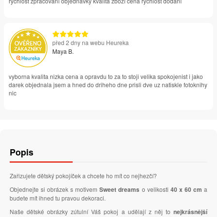
rychlost zpracování objednávky kvalita zboží cena rychlost dodání
před 2 dny na webu Heureka
Maya B.
vyborna kvalita nizka cena a opravdu to za to stoji velika spokojenist i jako
darek objednala jsem a hned do driheho dne prisli dve uz natiskle fotoknihy
nic
Popis
Zařizujete dětský pokojíček a chcete ho mít co nejhezčí?
Objednejte si obrázek s motivem
Sweet dreams
o velikosti
40 x 60 cm
a
budete mít ihned tu pravou dekoraci.
Naše dětské obrázky zútulní Váš pokoj a udělají z něj to
nejkrásnější