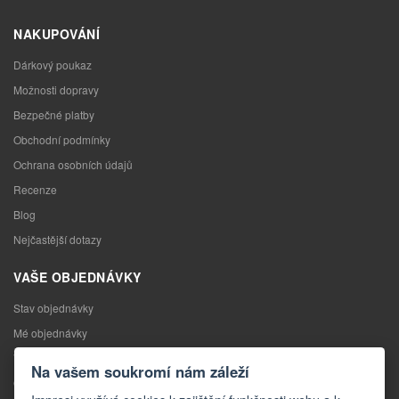
NAKUPOVÁNÍ
Dárkový poukaz
Možnosti dopravy
Bezpečné platby
Obchodní podmínky
Ochrana osobních údajů
Recenze
Blog
Nejčastější dotazy
VAŠE OBJEDNÁVKY
Stav objednávky
Mé objednávky
Výměna zboží
Na vašem soukromí nám záleží
Odstoupení od kupní smlouvy