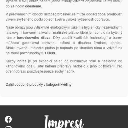
Vyberte si svůj obraz, během jedné minuty vytvořte objednávku a my Vám ji
do
24 hodin odešleme
.
V předvánočním období listopad/prosinec se může dodací doba prodloužit
vlivem zvýšeného počtu objednávek a vysoké vytíženosti dopravců.
Naše obrazy jsou vytisknuté ekologickým tiskem s hygienicky nezávadnými
latexovými barvami na kvalitní
malířské plátno
, které je napnuto na bytelný
rám z
borovicového dřeva
. Díky použití kvalitních technologií a barev,
můžeme garantovat barevnou stálost a dlouhou životnost obrazu.
Strukturované umělecké plátno je napnuto po stranách rámu a vytváří tak
na stěně pozoruhodný
3D efekt
.
Každý obraz je při expedici balen do bublinkové fólie a následně do
kartonového obalu, aby během přepravy nedošlo k jeho poškození. Pro
otření obrazu používejte pouze suchý hadřík.
Další podobné produkty v kategorii květiny