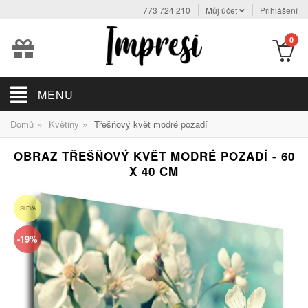
773 724 210
Můj účet
Přihlášení
0
MENU
»
»
Domů
Květiny
Třešňový květ modré pozadí
OBRAZ TŘEŠŇOVÝ KVĚT MODRÉ POZADÍ - 60
X 40 CM
SLEVA
-19%