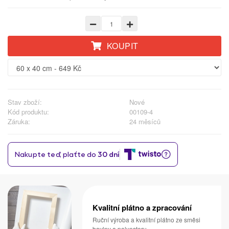
KOUPIT
Stav zboží:
Nové
Kód produktu:
00109-4
Záruka:
24 měsíců
Kvalitní plátno a zpracování
Ruční výroba a kvalitní plátno ze směsi
bavlny a polyesteru