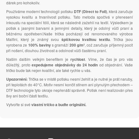
dárek pro kohokoliv.
Používáme moderní technologii potisku
DTF (Direct to Foil)
, která zaručuje
vysokou kvalitu a trvanlivost potisku. Tato metoda spočívá v přenesení
inkoustu na speciální fólii, která se následně zažehlí na textil. Výsledkem je
potisk s jasnými barvami a jemnými detaily, který je odolný vůči praní a
běžnému opotřebení.Naše trička pocházejí od renomovaného výrobce
Malfini, který je známý svou
špičkovou kvalitou textilu
. Trička jsou
vyrobena ze
100% bavlny
s gramáží
200 g/m²
, což zaručuje příjemný pocit
při nošení, dlouhou životnost a odolnost vůči častému praní.
Naším dalším velkým benefitem je
rychlost
. Víme, že čas je pro vás
důležitý, proto
expedujeme objednávky do 24 hodin
od objednání. Vaše
tričko bude tak nejen kvalitní, ale také rychle u vás.
Upozornění:
Trička se v místě potisku nesmí žehlit a je nutné je prát naruby,
při teplotách do 40°C. Motiv nesmí končit stínem ani plynulým přechodem –
DTF technologie tyto okraje nepřenáší správně. Potisk není realizován přes
švy ani boční části textilu.
Vytvořte si své
vlastní tričko a buďte originální.