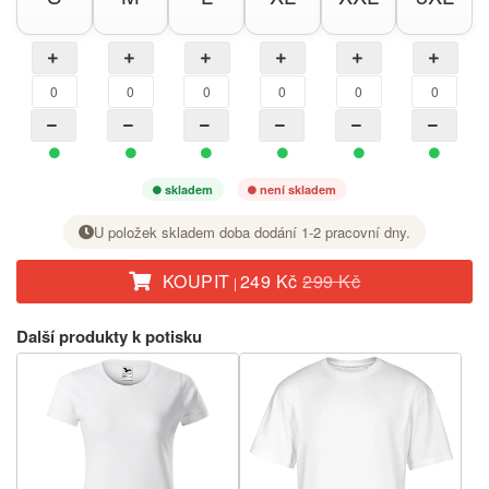
skladem
není skladem
U položek skladem doba dodání 1-2 pracovní dny.
KOUPIT
249 Kč
299 Kč
|
U požadované velikosti nastavte tlačítkem + počet kusů.
Další produkty k potisku