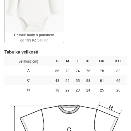
Dětské body s potiskem
od 199 Kč
249 Kč
Tabulka velikostí
S
M
L
XL
XXL
3XL
velikost [cm]
A
66
70
74
76
78
82
C
48
52
55
58
61
65
H
18
22
23
24
25
26