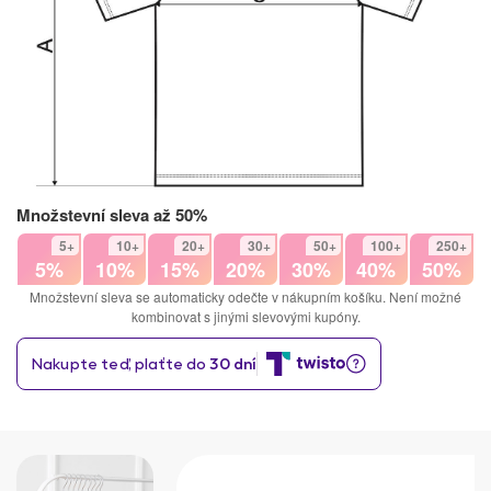
Množstevní sleva až 50%
5+
10+
20+
30+
50+
100+
250+
5%
10%
15%
20%
30%
40%
50%
Množstevní sleva se automaticky odečte v nákupním košíku. Není možné
kombinovat s jinými slevovými kupóny.