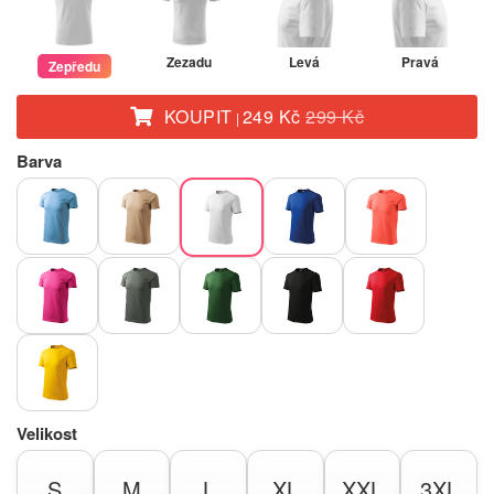
Zezadu
Levá
Pravá
Zepředu
KOUPIT
249 Kč
299 Kč
|
Barva
Velikost
S
M
L
XL
XXL
3XL