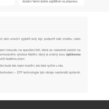
dodání Velmi dobře zajištěné na přepravu
ož vám umožní vyjádřit svůj styl, podpořit vaši značku, nebo
sení inkoustu na speciální fólii, která se následně zažehlí na
renomovaného výrobce Malfini, který je známý svou
špičkovou
 vůči častému praní.
ko bude tak nejen kvalitní, ale také rychle u vás.
m přechodem – DTF technologie tyto okraje nepřenáší správně.