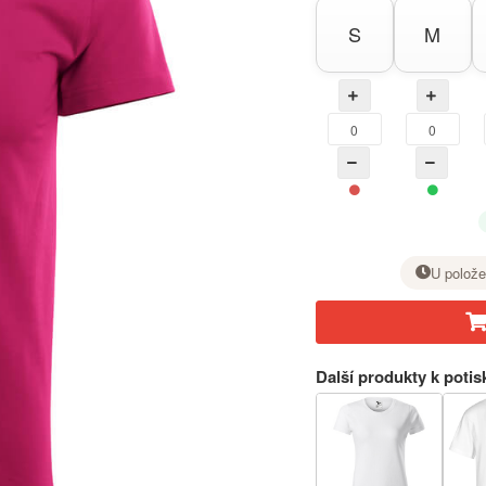
S
M
U polože
U požadované velikosti nastavte tlačítkem + počet kusů.
Další produkty k potis