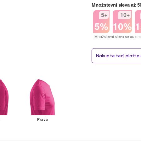
Množstevní sleva až 
5+
10+
5%
10%
Množstevní sleva se autom
á
Pravá