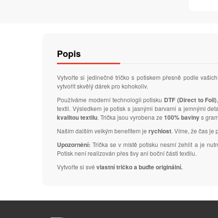
Popis
Vytvořte si jedinečné tričko s potiskem přesně podle vaš
vytvořit skvělý dárek pro kohokoliv.
Používáme moderní technologii potisku
DTF (Direct to Foil)
textil. Výsledkem je potisk s jasnými barvami a jemnými de
kvalitou textilu
. Trička jsou vyrobena ze
100% bavlny
s gra
Naším dalším velkým benefitem je
rychlost
. Víme, že čas je 
Upozornění:
Trička se v místě potisku nesmí žehlit a je nu
Potisk není realizován přes švy ani boční části textilu.
Vytvořte si své
vlastní tričko a buďte originální.