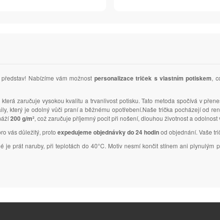
ich představ! Nabízíme vám možnost
personalizace triček s vlastním potiskem
, c
, která zaručuje vysokou kvalitu a trvanlivost potisku. Tato metoda spočívá v přene
taily, který je odolný vůči praní a běžnému opotřebení.Naše trička pocházejí od 
máží
200 g/m²
, což zaručuje příjemný pocit při nošení, dlouhou životnost a odolnost
pro vás důležitý, proto
expedujeme objednávky do 24 hodin
od objednání. Vaše trič
tné je prát naruby, při teplotách do 40°C. Motiv nesmí končit stínem ani plynulý