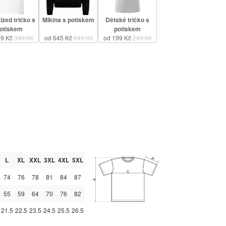
ized tričko s
Mikina s potiskem
Dětské tričko s
otiskem
potiskem
99 Kč
349 Kč
od 645 Kč
845 Kč
od 199 Kč
249 Kč
L
XL
XXL
3XL
4XL
5XL
74
76
78
81
84
87
55
59
64
70
76
82
21.5
22.5
23.5
24.5
25.5
26.5