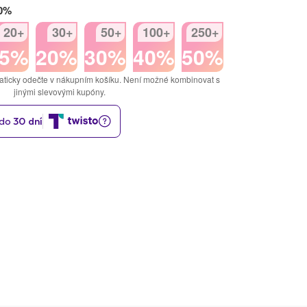
50%
20+
30+
50+
100+
250+
15%
20%
30%
40%
50%
aticky odečte v nákupním košíku. Není možné kombinovat s
jinými slevovými kupóny.