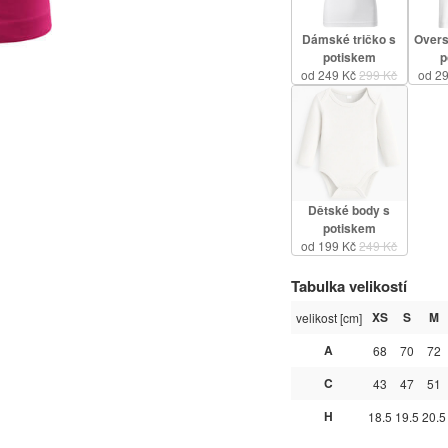
Dámské tričko s
Overs
potiskem
p
od 249 Kč
299 Kč
od 2
Dětské body s
potiskem
od 199 Kč
249 Kč
Tabulka velikostí
XS
S
M
velikost [cm]
A
68
70
72
C
43
47
51
H
18.5
19.5
20.5