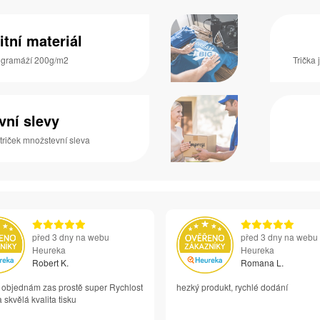
itní materiál
s gramáží 200g/m2
Trička 
vní slevy
 triček množstevní sleva
před 3 dny na webu
před 3 dny na webu
Heureka
Heureka
Robert K.
Romana L.
i objednám zas prostě super Rychlost
hezký produkt, rychlé dodání
 skvělá kvalita tisku