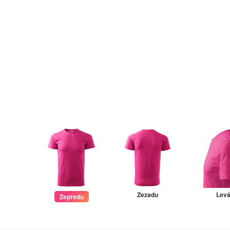
Zezadu
Lev
Zepředu