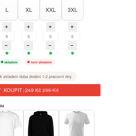
L
XL
XXL
3XL
skladem
není skladem
k skladem doba dodání 1-2 pracovní dny.
KOUPIT
249 Kč
299 Kč
|
ku