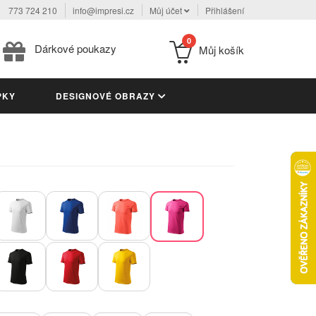
773 724 210
info@impresi.cz
Můj účet
Přihlášení
0
Dárkové poukazy
Můj košík
PKY
DESIGNOVÉ OBRAZY