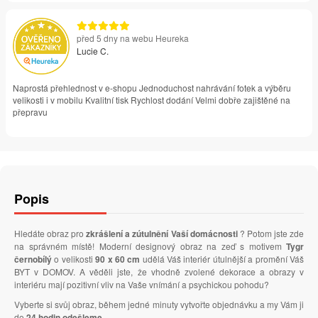
před 5 dny na webu Heureka
Lucie C.
Naprostá přehlednost v e-shopu Jednoduchost nahrávání fotek a výběru
velikosti i v mobilu Kvalitní tisk Rychlost dodání Velmi dobře zajištěné na
přepravu
Popis
Hledáte obraz pro
zkrášlení a zútulnění Vaší domácnosti
? Potom jste zde
na správném místě! Moderní designový obraz na zeď s motivem
Tygr
černobílý
o velikosti
90 x 60 cm
udělá Váš interiér útulnější a promění Váš
BYT v DOMOV. A věděli jste, že vhodně zvolené dekorace a obrazy v
interiéru mají pozitivní vliv na Vaše vnímání a psychickou pohodu?
Vyberte si svůj obraz, během jedné minuty vytvořte objednávku a my Vám ji
do
24 hodin odešleme
.