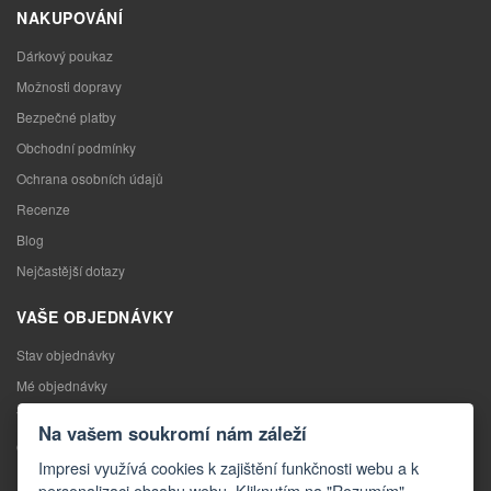
NAKUPOVÁNÍ
Dárkový poukaz
Možnosti dopravy
Bezpečné platby
Obchodní podmínky
Ochrana osobních údajů
Recenze
Blog
Nejčastější dotazy
VAŠE OBJEDNÁVKY
Stav objednávky
Mé objednávky
Výměna zboží
Na vašem soukromí nám záleží
Odstoupení od kupní smlouvy
Impresi využívá cookies k zajištění funkčnosti webu a k
Reklamace
personalizaci obsahu webu. Kliknutím na "Rozumím"