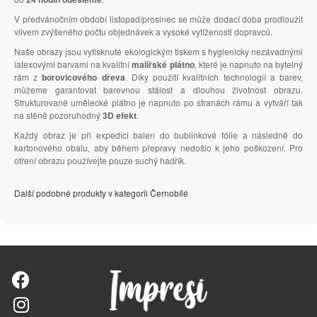
V předvánočním období listopad/prosinec se může dodací doba prodloužit
vlivem zvýšeného počtu objednávek a vysoké vytíženosti dopravců.
Naše obrazy jsou vytisknuté ekologickým tiskem s hygienicky nezávadnými
latexovými barvami na kvalitní
malířské plátno
, které je napnuto na bytelný
rám z
borovicového dřeva
. Díky použití kvalitních technologií a barev,
můžeme garantovat barevnou stálost a dlouhou životnost obrazu.
Strukturované umělecké plátno je napnuto po stranách rámu a vytváří tak
na stěně pozoruhodný
3D efekt
.
Každý obraz je při expedici balen do bublinkové fólie a následně do
kartonového obalu, aby během přepravy nedošlo k jeho poškození. Pro
otření obrazu používejte pouze suchý hadřík.
Další podobné produkty v kategorii Černobílé