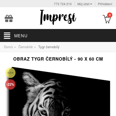
773 724 210
Můj účet
Přihlášení
0
MENU
»
»
Domů
Černobílé
Tygr černobílý
OBRAZ TYGR ČERNOBÍLÝ - 90 X 60 CM
SLEVA
-22%