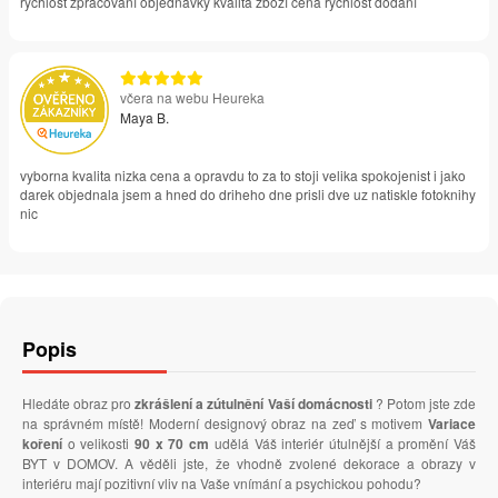
rychlost zpracování objednávky kvalita zboží cena rychlost dodání
včera na webu Heureka
Maya B.
vyborna kvalita nizka cena a opravdu to za to stoji velika spokojenist i jako
darek objednala jsem a hned do driheho dne prisli dve uz natiskle fotoknihy
nic
Popis
Hledáte obraz pro
zkrášlení a zútulnění Vaší domácnosti
? Potom jste zde
na správném místě! Moderní designový obraz na zeď s motivem
Variace
koření
o velikosti
90 x 70 cm
udělá Váš interiér útulnější a promění Váš
BYT v DOMOV. A věděli jste, že vhodně zvolené dekorace a obrazy v
interiéru mají pozitivní vliv na Vaše vnímání a psychickou pohodu?