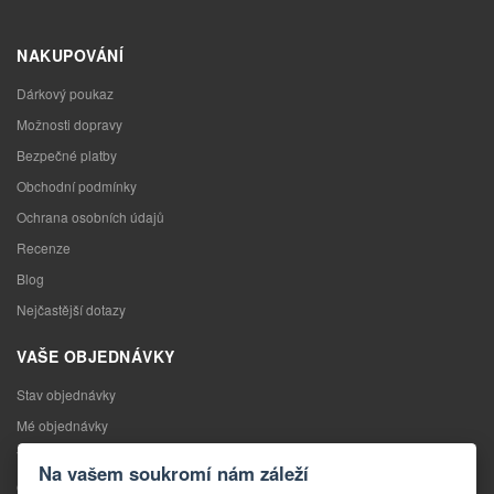
NAKUPOVÁNÍ
Dárkový poukaz
Možnosti dopravy
Bezpečné platby
Obchodní podmínky
Ochrana osobních údajů
Recenze
Blog
Nejčastější dotazy
VAŠE OBJEDNÁVKY
Stav objednávky
Mé objednávky
Výměna zboží
Na vašem soukromí nám záleží
Odstoupení od kupní smlouvy