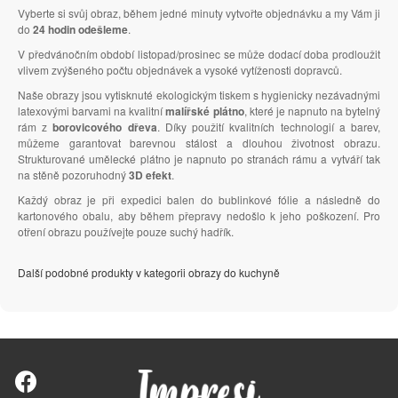
Vyberte si svůj obraz, během jedné minuty vytvořte objednávku a my Vám ji
do
24 hodin odešleme
.
V předvánočním období listopad/prosinec se může dodací doba prodloužit
vlivem zvýšeného počtu objednávek a vysoké vytíženosti dopravců.
Naše obrazy jsou vytisknuté ekologickým tiskem s hygienicky nezávadnými
latexovými barvami na kvalitní
malířské plátno
, které je napnuto na bytelný
rám z
borovicového dřeva
. Díky použití kvalitních technologií a barev,
můžeme garantovat barevnou stálost a dlouhou životnost obrazu.
Strukturované umělecké plátno je napnuto po stranách rámu a vytváří tak
na stěně pozoruhodný
3D efekt
.
Každý obraz je při expedici balen do bublinkové fólie a následně do
kartonového obalu, aby během přepravy nedošlo k jeho poškození. Pro
otření obrazu používejte pouze suchý hadřík.
Další podobné produkty v kategorii obrazy do kuchyně