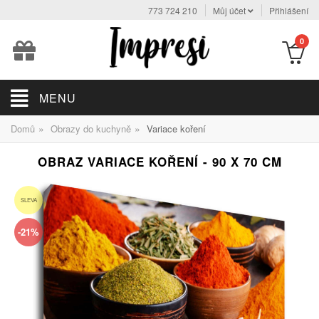
773 724 210
Můj účet
Přihlášení
0
MENU
»
»
Domů
Obrazy do kuchyně
Variace koření
OBRAZ VARIACE KOŘENÍ - 90 X 70 CM
SLEVA
-21%