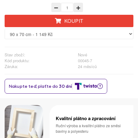
KOUPIT
Stav zboží:
Nové
Kód produktu:
00045-7
Záruka:
24 měsíců
Kvalitní plátno a zpracování
Ruční výroba a kvalitní plátno ze směsi
bavlny a polyesteru