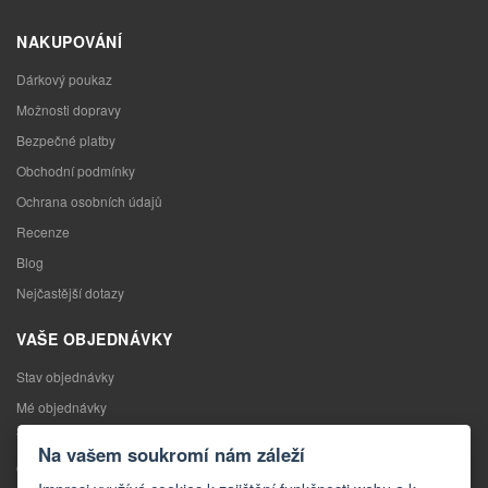
NAKUPOVÁNÍ
Dárkový poukaz
Možnosti dopravy
Bezpečné platby
Obchodní podmínky
Ochrana osobních údajů
Recenze
Blog
Nejčastější dotazy
VAŠE OBJEDNÁVKY
Stav objednávky
Mé objednávky
Výměna zboží
Na vašem soukromí nám záleží
Odstoupení od kupní smlouvy