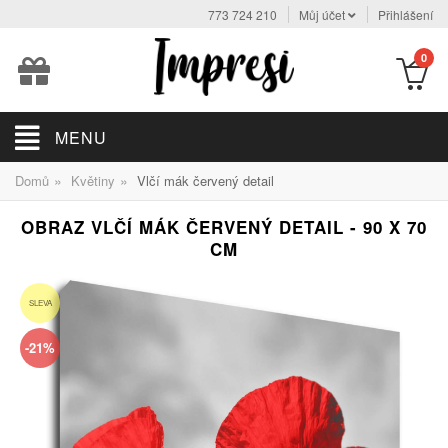
773 724 210
Můj účet
Přihlášení
0
MENU
»
»
Domů
Květiny
Vlčí mák červený detail
OBRAZ VLČÍ MÁK ČERVENÝ DETAIL - 90 X 70
CM
SLEVA
-21%