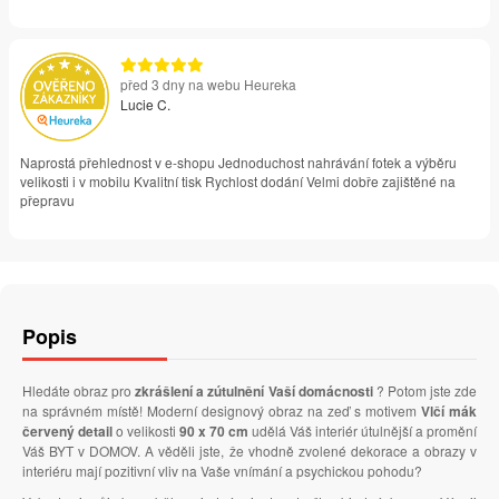
před 3 dny na webu Heureka
Lucie C.
Naprostá přehlednost v e-shopu Jednoduchost nahrávání fotek a výběru
velikosti i v mobilu Kvalitní tisk Rychlost dodání Velmi dobře zajištěné na
přepravu
Popis
Hledáte obraz pro
zkrášlení a zútulnění Vaší domácnosti
? Potom jste zde
na správném místě! Moderní designový obraz na zeď s motivem
Vlčí mák
červený detail
o velikosti
90 x 70 cm
udělá Váš interiér útulnější a promění
Váš BYT v DOMOV. A věděli jste, že vhodně zvolené dekorace a obrazy v
interiéru mají pozitivní vliv na Vaše vnímání a psychickou pohodu?