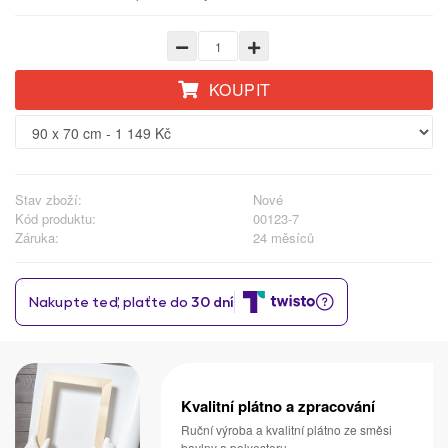
KOUPIT
Stav zboží:
Nové
Kód produktu:
00123-7
Záruka:
24 měsíců
Kvalitní plátno a zpracování
Ruční výroba a kvalitní plátno ze směsi
bavlny a polyesteru