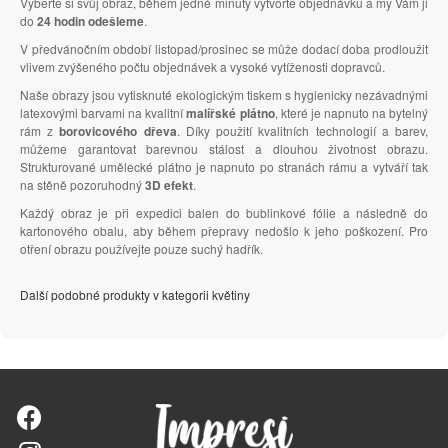
Vyberte si svůj obraz, během jedné minuty vytvořte objednávku a my Vám ji
do
24 hodin odešleme
.
V předvánočním období listopad/prosinec se může dodací doba prodloužit
vlivem zvýšeného počtu objednávek a vysoké vytíženosti dopravců.
Naše obrazy jsou vytisknuté ekologickým tiskem s hygienicky nezávadnými
latexovými barvami na kvalitní
malířské plátno
, které je napnuto na bytelný
rám z
borovicového dřeva
. Díky použití kvalitních technologií a barev,
můžeme garantovat barevnou stálost a dlouhou životnost obrazu.
Strukturované umělecké plátno je napnuto po stranách rámu a vytváří tak
na stěně pozoruhodný
3D efekt
.
Každý obraz je při expedici balen do bublinkové fólie a následně do
kartonového obalu, aby během přepravy nedošlo k jeho poškození. Pro
otření obrazu používejte pouze suchý hadřík.
Další podobné produkty v kategorii květiny