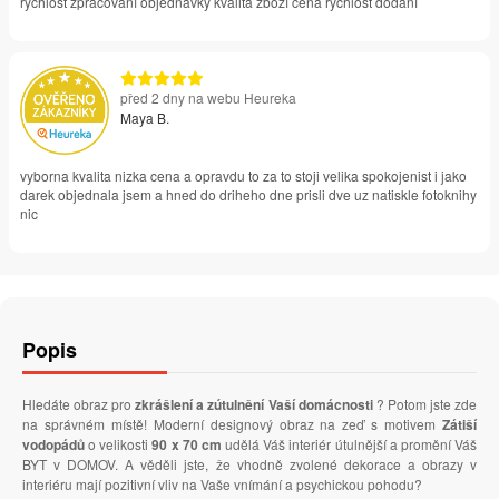
rychlost zpracování objednávky kvalita zboží cena rychlost dodání
před 2 dny na webu Heureka
Maya B.
vyborna kvalita nizka cena a opravdu to za to stoji velika spokojenist i jako
darek objednala jsem a hned do driheho dne prisli dve uz natiskle fotoknihy
nic
Popis
Hledáte obraz pro
zkrášlení a zútulnění Vaší domácnosti
? Potom jste zde
na správném místě! Moderní designový obraz na zeď s motivem
Zátiší
vodopádů
o velikosti
90 x 70 cm
udělá Váš interiér útulnější a promění Váš
BYT v DOMOV. A věděli jste, že vhodně zvolené dekorace a obrazy v
interiéru mají pozitivní vliv na Vaše vnímání a psychickou pohodu?