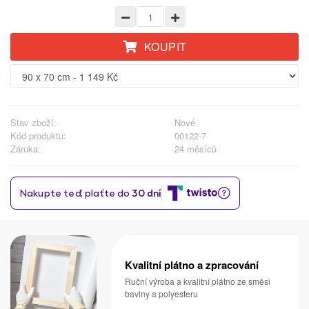
KOUPIT
Stav zboží:
Nové
Kód produktu:
00122-7
Záruka:
24 měsíců
Kvalitní plátno a zpracování
Ruční výroba a kvalitní plátno ze směsi
bavlny a polyesteru