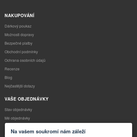
NAKUPOVÁNÍ
Dárkový poukaz
Možnosti dopravy
Bezpečné platby
Obchodní podmínky
Ochrana osobních údajů
Recenze
Blog
Nejčastější dotazy
VAŠE OBJEDNÁVKY
Stav objednávky
Mé objednávky
Výměna zboží
Na vašem soukromí nám záleží
Odstoupení od kupní smlouvy