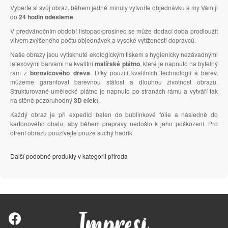
Vyberte si svůj obraz, během jedné minuty vytvořte objednávku a my Vám ji
do
24 hodin odešleme
.
V předvánočním období listopad/prosinec se může dodací doba prodloužit
vlivem zvýšeného počtu objednávek a vysoké vytíženosti dopravců.
Naše obrazy jsou vytisknuté ekologickým tiskem s hygienicky nezávadnými
latexovými barvami na kvalitní
malířské plátno
, které je napnuto na bytelný
rám z
borovicového dřeva
. Díky použití kvalitních technologií a barev,
můžeme garantovat barevnou stálost a dlouhou životnost obrazu.
Strukturované umělecké plátno je napnuto po stranách rámu a vytváří tak
na stěně pozoruhodný
3D efekt
.
Každý obraz je při expedici balen do bublinkové fólie a následně do
kartonového obalu, aby během přepravy nedošlo k jeho poškození. Pro
otření obrazu používejte pouze suchý hadřík.
Další podobné produkty v kategorii příroda