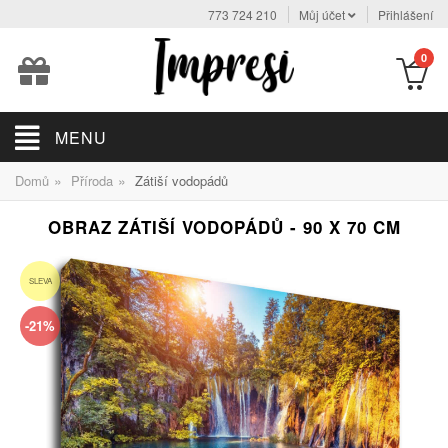
773 724 210
Můj účet
Přihlášení
0
MENU
»
»
Domů
Příroda
Zátiší vodopádů
OBRAZ ZÁTIŠÍ VODOPÁDŮ - 90 X 70 CM
SLEVA
-21%