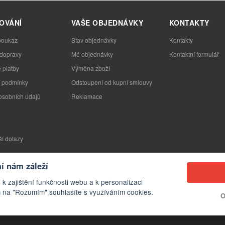
OVÁNÍ
VAŠE OBJEDNÁVKY
KONTAKTY
poukaz
Stav objednávky
Kontakty
 dopravy
Mé objednávky
Kontaktní formulář
 platby
Výměna zboží
 podmínky
Odstoupení od kupní smlouvy
osobních údajů
Reklamace
ší dotazy
 nám záleží
 k zajištění funkčnosti webu a k personalizaci
 na "Rozumím" souhlasíte s využíváním cookies.
O