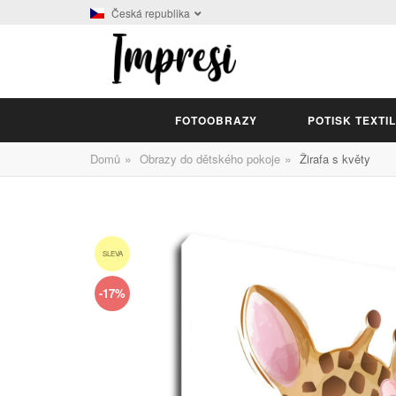
Česká republika
FOTOOBRAZY
POTISK TEXTI
»
»
Domů
Obrazy do dětského pokoje
Žirafa s květy
SLEVA
-17%