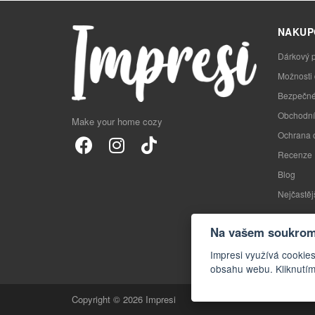
NAKUP
Dárkový 
Možnosti
Bezpečné
Obchodní
Make your home cozy
Ochrana 
Recenze
Blog
Nejčastěj
Na vašem soukromí
Impresi využívá cookies
obsahu webu. Kliknutím
Copyright © 2026 Impresi