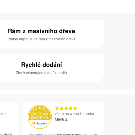
Rám z masivního dřeva
Plátno napnuté na rám z masivního dřeva
Rychlé dodání
Zboží expedujeme do 24 hodin
reka
včera na webu Heureka
Maya B.
ta zboží
vyborna kvalita nizka cena a opravdu to za