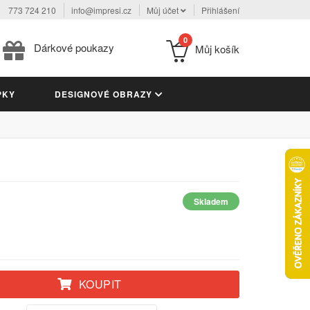
773 724 210
info@impresi.cz
Můj účet
Přihlášení
0
Dárkové poukazy
Můj košík
PKY
DESIGNOVÉ OBRAZY
Skladem
KOUPIT