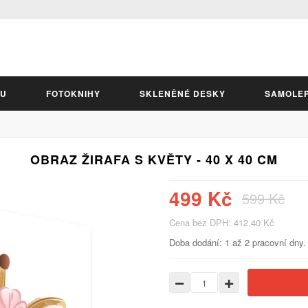
LU
FOTOKNIHY
SKLENĚNÉ DESKY
SAMOLE
OBRAZ ŽIRAFA S KVĚTY - 40 X 40 CM
499 Kč
599 Kč
Cena bez DPH: 412,40 Kč
Doba dodání: 1 až 2 pracovní dny.