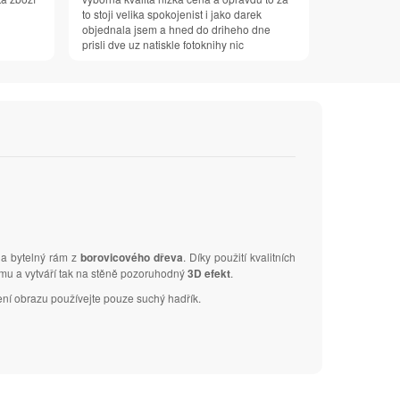
to stoji velika spokojenist i jako darek
objednala jsem a hned do driheho dne
prisli dve uz natiskle fotoknihy nic
na bytelný rám z
borovicového dřeva
. Díky použití kvalitních
ámu a vytváří tak na stěně pozoruhodný
3D efekt
.
ení obrazu používejte pouze suchý hadřík.