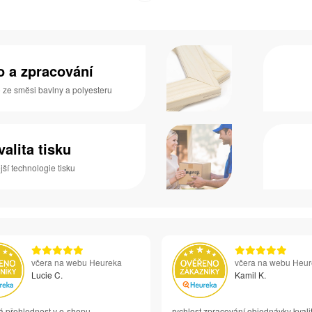
no a zpracování
o ze směsi bavlny a polyesteru
valita tisku
ší technologie tisku
včera na webu Heureka
včera na webu Heu
Lucie C.
Kamil K.
á přehlednost v e-shopu
rychlost zpracování objednávky kvali