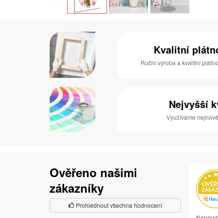
Kvalitní plát
Ruční výroba a kvalitní plátn
Nejvyšší k
Využíváme nejnověj
Ověřeno našimi
zákazníky
Prohlédnout všechna hodnocení
Naprost