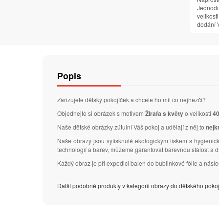
Jednodu
velikosti
dodání V
Popis
Zařizujete dětský pokojíček a chcete ho mít co nejhezčí?
Objednejte si obrázek s motivem
Žirafa s květy
o velikosti
40
Naše dětské obrázky zútulní Váš pokoj a udělají z něj to
nejk
Naše obrazy jsou vytisknuté ekologickým tiskem s hygienick
technologií a barev, můžeme garantovat barevnou stálost a 
Každý obraz je při expedici balen do bublinkové fólie a nás
Další podobné produkty v kategorii obrazy do dětského poko