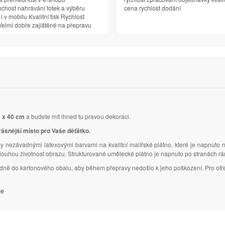
chost nahrávání fotek a výběru
cena rychlost dodání
 i v mobilu Kvalitní tisk Rychlost
elmi dobře zajištěné na přepravu
 x 40 cm
a budete mít ihned tu pravou dekoraci.
rásnější místo pro Vaše děťátko.
y nezávadnými latexovými barvami na kvalitní malířské plátno, které je napnuto 
dlouhou životnost obrazu. Strukturované umělecké plátno je napnuto po stranách r
ledně do kartonového obalu, aby během přepravy nedošlo k jeho poškození. Pro otř
je