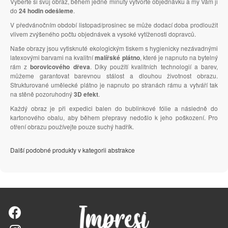
Vyberte si svůj obraz, během jedné minuty vytvořte objednávku a my Vám ji
do
24 hodin odešleme
.
V předvánočním období listopad/prosinec se může dodací doba prodloužit
vlivem zvýšeného počtu objednávek a vysoké vytíženosti dopravců.
Naše obrazy jsou vytisknuté ekologickým tiskem s hygienicky nezávadnými
latexovými barvami na kvalitní
malířské plátno
, které je napnuto na bytelný
rám z
borovicového dřeva
. Díky použití kvalitních technologií a barev,
můžeme garantovat barevnou stálost a dlouhou životnost obrazu.
Strukturované umělecké plátno je napnuto po stranách rámu a vytváří tak
na stěně pozoruhodný
3D efekt
.
Každý obraz je při expedici balen do bublinkové fólie a následně do
kartonového obalu, aby během přepravy nedošlo k jeho poškození. Pro
otření obrazu používejte pouze suchý hadřík.
Další podobné produkty v kategorii abstrakce