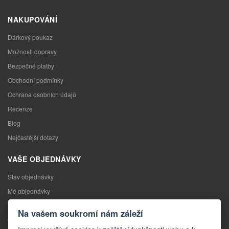
NAKUPOVÁNÍ
Dárkový poukaz
Možnosti dopravy
Bezpečné platby
Obchodní podmínky
Ochrana osobních údajů
Recenze
Blog
Nejčastější dotazy
VAŠE OBJEDNÁVKY
Stav objednávky
Mé objednávky
Výměna zboží
Na vašem soukromí nám záleží
Odstoupení od kupní smlouvy