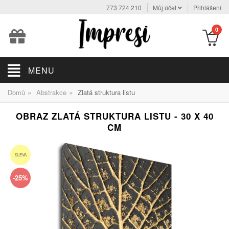
773 724 210
Můj účet
Přihlášení
0
MENU
»
»
Domů
Abstrakce
Zlatá struktura listu
OBRAZ ZLATÁ STRUKTURA LISTU - 30 X 40
CM
SLEVA
-25%