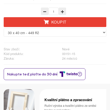
KOUPIT
Stav zboží:
Nové
Kód produktu:
00151-15
Záruka:
24 měsíců
Kvalitní plátno a zpracování
Ruční výroba a kvalitní plátno ze směsi
bavlny a polyesteru