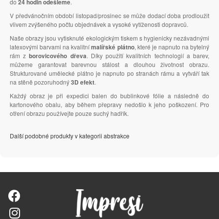
do
24 hodin odešleme
.
V předvánočním období listopad/prosinec se může dodací doba prodloužit
vlivem zvýšeného počtu objednávek a vysoké vytíženosti dopravců.
Naše obrazy jsou vytisknuté ekologickým tiskem s hygienicky nezávadnými
latexovými barvami na kvalitní
malířské plátno
, které je napnuto na bytelný
rám z
borovicového dřeva
. Díky použití kvalitních technologií a barev,
můžeme garantovat barevnou stálost a dlouhou životnost obrazu.
Strukturované umělecké plátno je napnuto po stranách rámu a vytváří tak
na stěně pozoruhodný
3D efekt
.
Každý obraz je při expedici balen do bublinkové fólie a následně do
kartonového obalu, aby během přepravy nedošlo k jeho poškození. Pro
otření obrazu používejte pouze suchý hadřík.
Další podobné produkty v kategorii abstrakce