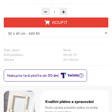
KOUPIT
Stav zboží:
Nové
Kód produktu:
00152-15
Záruka:
24 měsíců
Kvalitní plátno a zpracování
Ruční výroba a kvalitní plátno ze směsi
bavlny a polyesteru