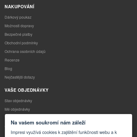
NAKUPOVÁNÍ
Dárkový poukaz
Možnosti dopravy
Bezpečné platby
Obchodní podmínky
Ochrana osobních údajů
Recenze
Blog
Nejčastější dotazy
VAŠE OBJEDNÁVKY
Stav objednávky
Mé objednávky
Výměna zboží
Na vašem soukromí nám záleží
Odstoupení od kupní smlouvy
Impresi využívá cookies k zajištění funkčnosti webu a k
Reklamace