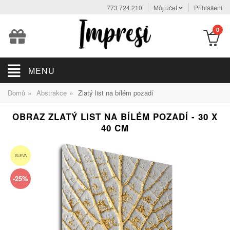
773 724 210
Můj účet
Přihlášení
0
MENU
»
»
Domů
Abstrakce
Zlatý list na bílém pozadí
OBRAZ ZLATÝ LIST NA BÍLÉM POZADÍ - 30 X
40 CM
SLEVA
-25%