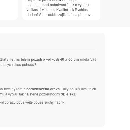
Jednoduchost nahrávání fotek a výběru
velikosti i v mobilu Kvalitní tisk Rychlost
dodání Velmi dobře zajištěné na přepravu
m
Zlatý list na bílém pozadí
o velikosti
40 x 60 cm
udělá Váš
ní a psychickou pohodu?
 na bytelný rám z
borovicového dřeva
. Díky použití kvalitních
ámu a vytváří tak na stěně pozoruhodný
3D efekt
.
ení obrazu používejte pouze suchý hadřík.