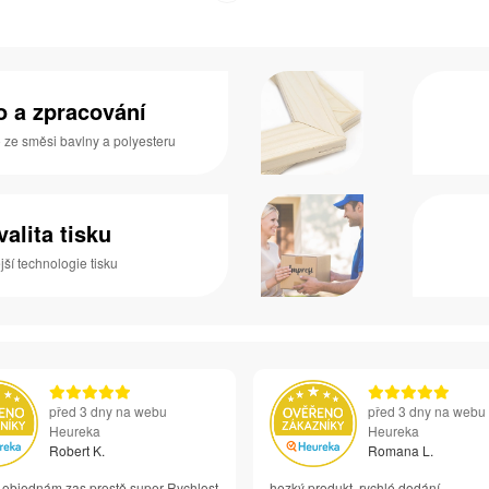
no a zpracování
o ze směsi bavlny a polyesteru
valita tisku
ší technologie tisku
před 3 dny na webu
před 3 dny na webu
Heureka
Heureka
Robert K.
Romana L.
i objednám zas prostě super Rychlost
hezký produkt, rychlé dodání