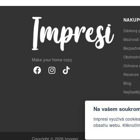
NAKUP
Dárkový 
Možnosti
Bezpečné
Obchodní
Make your home cozy
Ochrana 
Recenze
Blog
Nejčastěj
Na vašem soukromí
Impresi využívá cookies
obsahu webu. Kliknutím
Copyright © 2026 Impresi