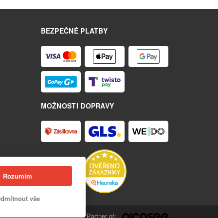
BEZPEČNÉ PLATBY
MOŽNOSTI DOPRAVY
Rozumím
dmítnout vše
Partner of: