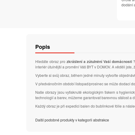
dodání a
Popis
Hledáte obraz pro
zkrášlení a zútulnění Vaší domácnosti
?
interiér útulnější a promění Váš BYT v DOMOV. A věděli jste,
Vyberte si svůj obraz, během jedné minuty vytvořte objedná
V předvánočním období listopad/prosinec se může dodací do
Naše obrazy jsou vytisknuté ekologickým tiskem s hygienic
technologií a barev, můžeme garantovat barevnou stálost a 
Každý obraz je při expedici balen do bublinkové fólie a nás
Další podobné produkty v kategorii abstrakce