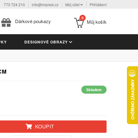
773 724 210
info@impresi.cz
Můj účet
Přihlášení
0
Dárkové poukazy
Můj košík
PKY
DESIGNOVÉ OBRAZY
CM
Skladem
KOUPIT