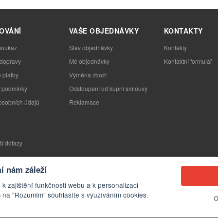
OVÁNÍ
VAŠE OBJEDNÁVKY
KONTAKTY
poukaz
Stav objednávky
Kontakty
 dopravy
Mé objednávky
Kontaktní formulář
 platby
Výměna zboží
 podmínky
Odstoupení od kupní smlouvy
osobních údajů
Reklamace
ší dotazy
 nám záleží
 k zajištění funkčnosti webu a k personalizaci
 na "Rozumím" souhlasíte s využíváním cookies.
O