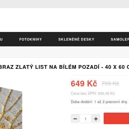
LU
FOTOKNIHY
SKLENĚNÉ DESKY
SAMOLE
BRAZ ZLATÝ LIST NA BÍLÉM POZADÍ - 40 X 60 
649 Kč
799 Kč
Cena bez DPH: 536,36 Kč
Doba dodání: 1 až 2 pracovní dny.