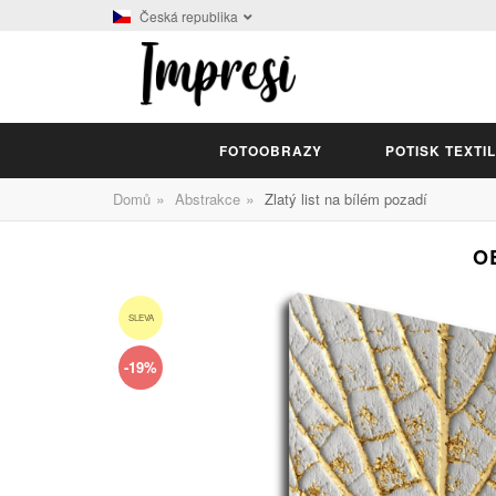
Česká republika
FOTOOBRAZY
POTISK TEXTI
»
»
Domů
Abstrakce
Zlatý list na bílém pozadí
O
SLEVA
-19%