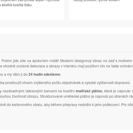
 skvělá kvalita tisku
 Potom jste zde na správném místě! Moderní designový obraz na zeď s motive
 že vhodně zvolené dekorace a obrazy v interiéru mají pozitivní vliv na Vaše vnímá
vku a my Vám ji do
24 hodin odešleme
.
ba prodloužit vlivem zvýšeného počtu objednávek a vysoké vytíženosti dopravců.
ky nezávadnými latexovými barvami na kvalitní
malířské plátno
, které je napnuto
dlouhou životnost obrazu. Strukturované umělecké plátno je napnuto po stranách r
ledně do kartonového obalu, aby během přepravy nedošlo k jeho poškození. Pro otř