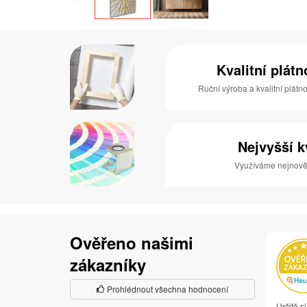
Kvalitní plát
Ruční výroba a kvalitní plátn
Nejvyšší k
Využíváme nejnověj
Ověřeno našimi
zákazníky
Prohlédnout všechna hodnocení
Určitě s