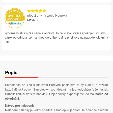
před 2 dny na webu Heureka
Maya B.
vyborna kvalita nizka cena a opravdu to za to stoji velika spokojenist i jako
darek objednala jsem a hned do driheho dne prisli dve uz natiskle fotoknihy
nic
Popis
Samolepka na zeď s motivem Barevné pastelové duhy zútulní a rozzáří
každý dětský pokoj. Samolepky jsou ideálním a jednoduchým řešením jak
zkrášlit zeď či dětský nábytek. Objednávky expedujeme do
24 hodin od
objednání
.
Návod pro nalepení:
Nalepení nálepky je velmi snadné, samolepku jednoduše odlepíte z archu