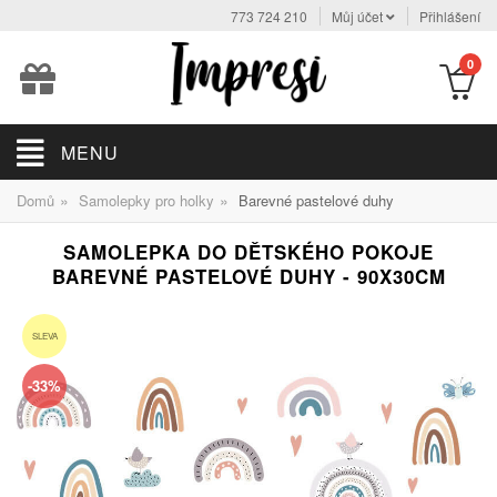
773 724 210
Můj účet
Přihlášení
0
MENU
»
»
Domů
Samolepky pro holky
Barevné pastelové duhy
SAMOLEPKA DO DĚTSKÉHO POKOJE
BAREVNÉ PASTELOVÉ DUHY - 90X30CM
SLEVA
-33%