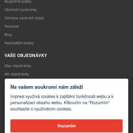
Bezpečné platby
Obchodní podmínky
Ochrana osobních údajů
Recenze
Blog
Nejčastější dotazy
VAŠE OBJEDNÁVKY
Stav objednávky
Mé objednávky
Výměna zboží
Na vašem soukromí nám záleží
Odstoupení od kupní smlouvy
Impresi využívá cookies k zajištění funkčnosti webu a k
Reklamace
personalizaci obsahu webu. Kliknutím na "Rozumím"
souhlasíte s využíváním cookies.
KONTAKTY
Kontakty
Rozumím
Kontaktní formulář