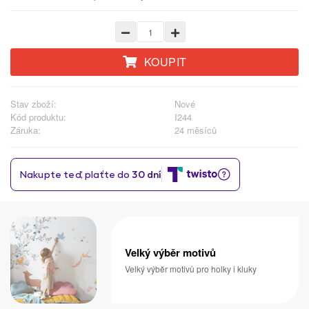
KOUPIT
Stav zboží:
Nové
Kód produktu:
I244
Záruka:
24 měsíců
Velký výběr motivů
Velký výběr motivů pro holky i kluky