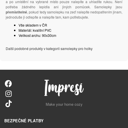
a po umístění na vybrané místo pouze nalepíte a uhladíte rukou. Není
potřeba žádného lepidla ani jiných pomůcek. Samolepky jsou
přemístitelné
, pokud tedy samolepku na zeď nalepíte nedopatřením jinam,
jednoduše ji odlepíte a nalepíte tam, kam potřebujete.
Vše skladem v ČR
Materiál: kvalitní PVC
Velikost archu: 90x30cm
Další podobné produkty v kategorii samolepky pro holky
Make your home cozy
BEZPEČNÉ PLATBY