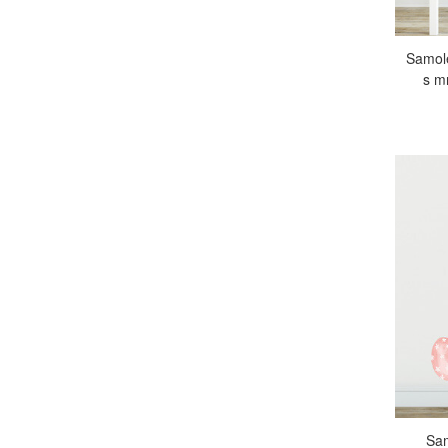
Samol
s m
Sam