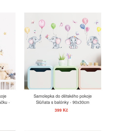
ZOBRAZIT
koje
Samolepka do dětského pokoje
čku -
Slůňata s balónky - 90x30cm
399 Kč