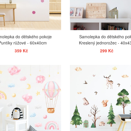
olepka do dětského pokoje
Samolepka do dětského po
Puntíky růžové - 60x40cm
Kreslený jednorožec - 40x
359 Kč
299 Kč
ZOBRAZIT
ZOBRAZIT