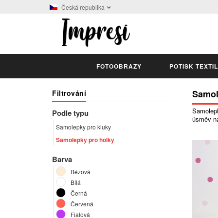
Česká republika
FOTOOBRAZY
POTISK TEXTI
Samol
Filtrování
Samolepky
Podle typu
úsměv na
Samolepky pro kluky
Samolepky pro holky
Barva
Béžová
Bílá
Černá
Červená
Fialová