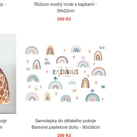
y -
Růžovo modrý mrak s kapkami -
39x22cm
299 Kč
ZOBRAZIT
koje
Samolepka do dětského pokoje
cm
Barevné pastelové duhy - 90x30cm
399 Kč