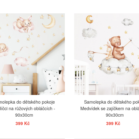
ZOBRAZIT
ZOBRAZIT
olepka do dětského pokoje
Samolepka do dětského po
líčci na růžových obláčcích -
Medvídek se zajíčkem na oblá
90x30cm
90x30cm
399 Kč
399 Kč