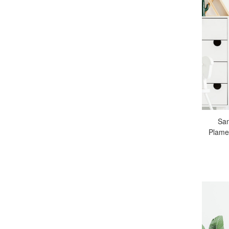
Sam
Plame