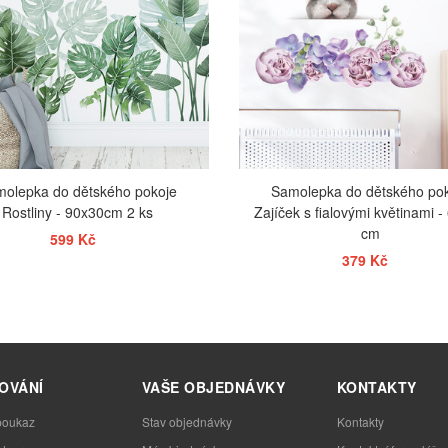
olepka do dětského pokoje
Samolepka do dětského po
Rostliny - 90x30cm 2 ks
Zajíček s fialovými květinami 
cm
599 Kč
379 Kč
ZOBRAZIT
ZOBRAZIT
OVÁNÍ
VAŠE OBJEDNÁVKY
KONTAKTY
poukaz
Stav objednávky
Kontakty