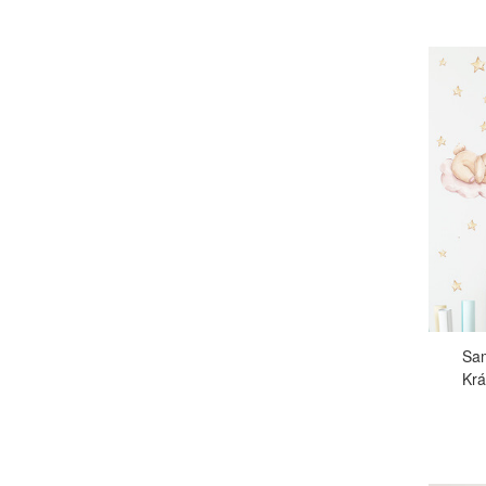
Sam
Krá