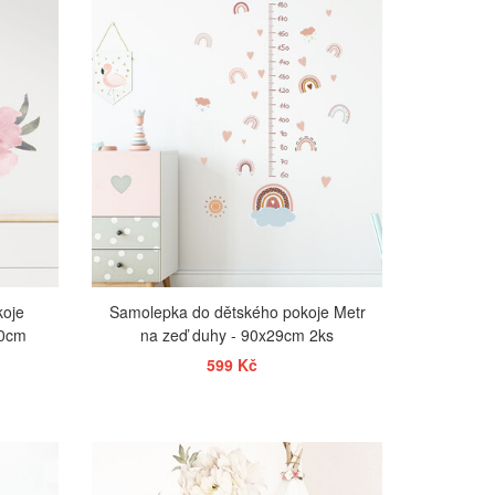
ZOBRAZIT
koje
Samolepka do dětského pokoje Metr
30cm
na zeď duhy - 90x29cm 2ks
599 Kč
ZOBRAZIT