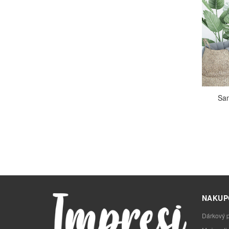
Sam
NAKUP
Dárkový 