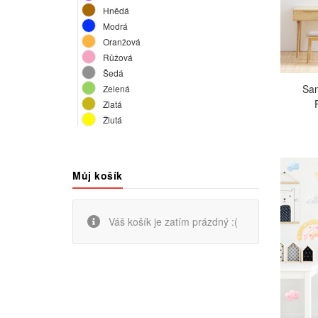
Hnědá
Modrá
Oranžová
Růžová
Šedá
Sam
Zelená
Zlatá
Žlutá
Můj košík
Váš košík je zatím prázdný :(