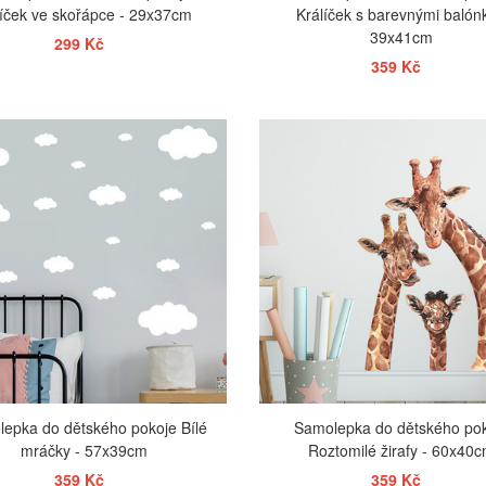
íček ve skořápce - 29x37cm
Králíček s barevnými balónk
39x41cm
299 Kč
359 Kč
ZOBRAZIT
ZOBRAZIT
epka do dětského pokoje Bílé
Samolepka do dětského po
mráčky - 57x39cm
Roztomilé žirafy - 60x40
359 Kč
359 Kč