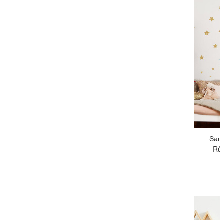
Sam
Rů