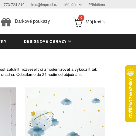
773 724 210
info@impresi.cz
Můj účet
Přihlášení
0
Dárkové poukazy
Můj košík
PKY
DESIGNOVÉ OBRAZY
t zútulnit, rozveselit či zmodernizovat a vykouzlit tak
ce snadná. Odesíláme do 24 hodin od objednání.