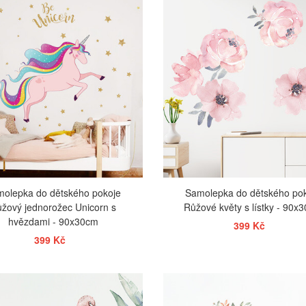
ZOBRAZIT
ZOBRAZIT
olepka do dětského pokoje
Samolepka do dětského po
žový jednorožec Unicorn s
Růžové květy s lístky - 90x
hvězdami - 90x30cm
399 Kč
399 Kč
ZOBRAZIT
ZOBRAZIT